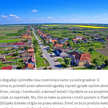
i događaji i priredbe nisu rezervirani samo za veće gradove. U
vcima su priredili pravi adventski ugođaj. Ispred zgrade općine ukra
rvce, sviraju i tamburaši, a domaći kolači i čaj dijele se svi posjetit
rtuljak za najmlađe. No, čini se kako su pisma i crteži poslani iz Vla
žićnjaku itekako stigla na pravu adresu. Sinoć se brzo pročulo kak