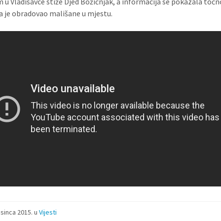
m u Vladisavce stiže Djed Božićnjak, a informacija se pokazala toč
 je obradovao mališane u mjestu.
osinca 2015.
u
Vijesti