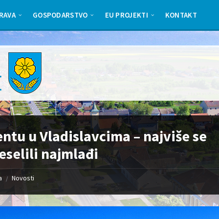
RAVA
GOSPODARSTVO
EU PROJEKTI
KONTAKT
ntu u Vladislavcima – najviše se
eselili najmlađi
a
Novosti
/