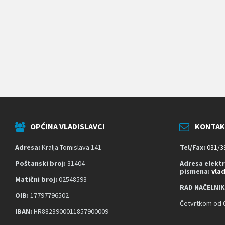
k
o
j
i
k
o
r
i
s
t
e
č
i
t
OPĆINA VLADISLAVCI
KONTAK
a
č
z
Adresa:
Kralja Tomislava 141
Tel/Fax:
031/3
a
s
Poštanski broj:
31404
Adresa elekt
pismena:
vla
l
Matični broj:
02548593
o
RAD NAČELNIK
n
OIB:
17797796502
a
Četvrtkom od 0
;
IBAN:
HR8823900011857900009
P