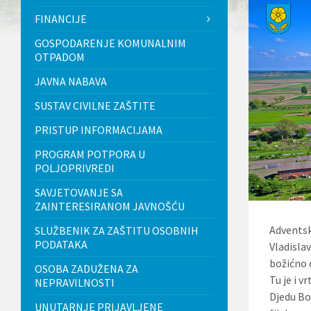
l
FINANCIJE
j
u
GOSPODARENJE KOMUNALNIM
č
OTPADOM
u
j
JAVNA NABAVA
e
s
SUSTAV CIVILNE ZAŠTITE
u
s
PRISTUP INFORMACIJAMA
t
a
PROGRAM POTPORA U
v
POLJOPRIVREDI
p
r
SAVJETOVANJE SA
i
ZAINTERESIRANOM JAVNOŠĆU
s
t
Adventsk
SLUŽBENIK ZA ZAŠTITU OSOBNIH
u
PODATAKA
p
Vladisla
a
božićno d
OSOBA ZADUŽENA ZA
č
Tu je i v
n
NEPRAVILNOSTI
o
Djedu Bo
UNUTARNJE PRIJAVLJENE
s