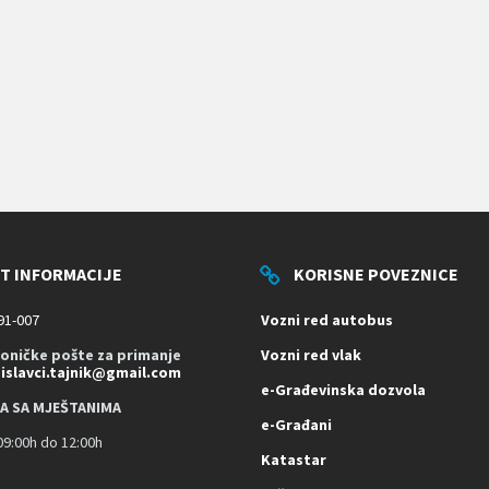
T INFORMACIJE
KORISNE POVEZNICE
91-007
Vozni red autobus
roničke pošte za primanje
Vozni red vlak
dislavci.tajnik@gmail.com
e-Građevinska dozvola
A SA MJEŠTANIMA
e-Građani
9:00h do 12:00h
Katastar