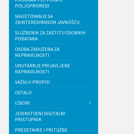
t
POLJOPRIVREDI
i
.
SAVJETOVANJE SA
P
ZAINTERESIRANOM JAVNOŠĆU
r
i
SLUŽBENIK ZA ZAŠTITU OSOBNIH
t
PODATAKA
i
s
OSOBA ZADUŽENA ZA
n
NEPRAVILNOSTI
i
t
UNUTARNJE PRIJAVLJENE
e
NEPRAVILNOSTI
C
o
VAŽNIJI PROPISI
n
t
OSTALO
r
o
IZBORI
l
-
JEDINSTVENI DIGITALNI
F
PRISTUPNIK
1
1
PREDSTAVKE I PRITUŽBE
d