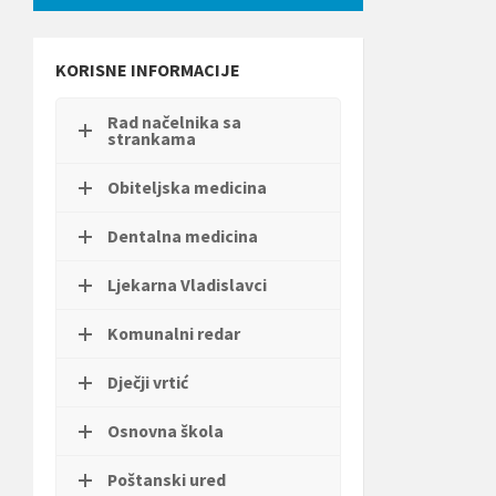
a
b
i
KORISNE INFORMACIJE
s
t
e
Rad načelnika sa
w
strankama
e
b
Obiteljska medicina
m
j
e
Dentalna medicina
s
t
Ljekarna Vladislavci
o
p
Komunalni redar
r
i
l
Dječji vrtić
a
g
Osnovna škola
o
d
i
Poštanski ured
l