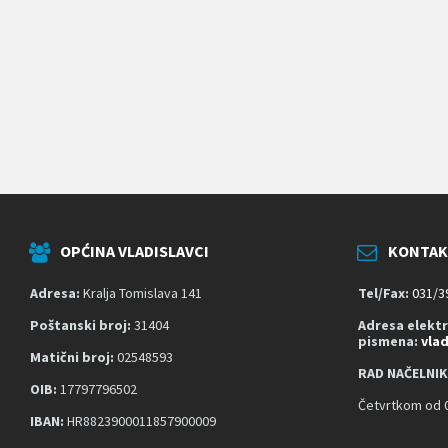
k
o
j
i
k
o
r
i
s
t
e
č
i
t
OPĆINA VLADISLAVCI
KONTAK
a
č
z
Adresa:
Kralja Tomislava 141
Tel/Fax:
031/3
a
s
Poštanski broj:
31404
Adresa elekt
pismena:
vla
l
Matični broj:
02548593
o
RAD NAČELNIK
n
OIB:
17797796502
a
Četvrtkom od 0
;
IBAN:
HR8823900011857900009
P