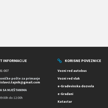
T INFORMACIJE
KORISNE POVEZNICE
91-007
Vozni red autobus
roničke pošte za primanje
Vozni red vlak
dislavci.tajnik@gmail.com
e-Građevinska dozvola
A SA MJEŠTANIMA
e-Građani
9:00h do 12:00h
Katastar