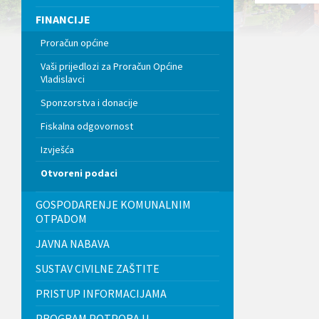
doc
l
FINANCIJE
j
u
Proračun općine
č
u
Vaši prijedlozi za Proračun Općine
j
Vladislavci
e
s
Sponzorstva i donacije
u
s
Fiskalna odgovornost
t
a
Izvješća
v
Otvoreni podaci
p
r
i
GOSPODARENJE KOMUNALNIM
s
OTPADOM
t
u
JAVNA NABAVA
p
a
SUSTAV CIVILNE ZAŠTITE
č
n
PRISTUP INFORMACIJAMA
o
s
PROGRAM POTPORA U