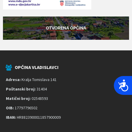
OPĆINA VLADISLAVCI
Adresa:
Kralja Tomislava 141
P
Poštanski broj:
31404
r
i
Matični broj:
02548593
s
OIB:
17797796502
t
IBAN:
HR8823900011857900009
u
p