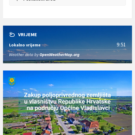
t
i
.
VRIJEME
9:51
Lokalno vrijeme
Weather data by
OpenWeatherMap.org