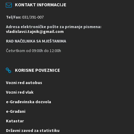
a
KONTAKT INFORMACIJE
č
n
Tel/Fax:
031/391-007
o
Adresa elektroničke pošte za primanje pismena:
s
vladislavci.tajnik@gmail.com
t
RAD NAČELNIKA SA MJEŠTANIMA
Četvrtkom od 09:00h do 12:00h
KORISNE POVEZNICE
Vozni red autobus
Vozni red vlak
e-Građevinska dozvola
e-Građani
Katastar
Državni zavod za statistiku