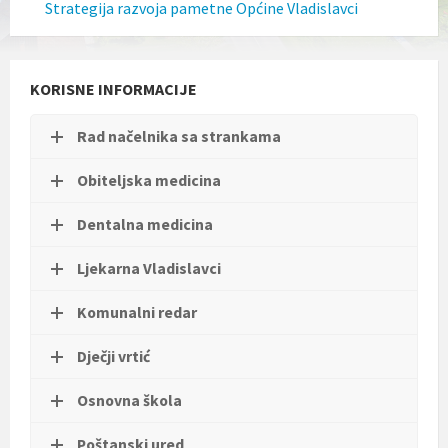
Strategija razvoja pametne Općine Vladislavci
l
j
u
č
u
KORISNE INFORMACIJE
j
e
s
Rad načelnika sa strankama
u
s
Obiteljska medicina
t
a
Dentalna medicina
v
p
r
Ljekarna Vladislavci
i
s
Komunalni redar
t
u
p
Dječji vrtić
a
č
Osnovna škola
n
o
s
Poštanski ured