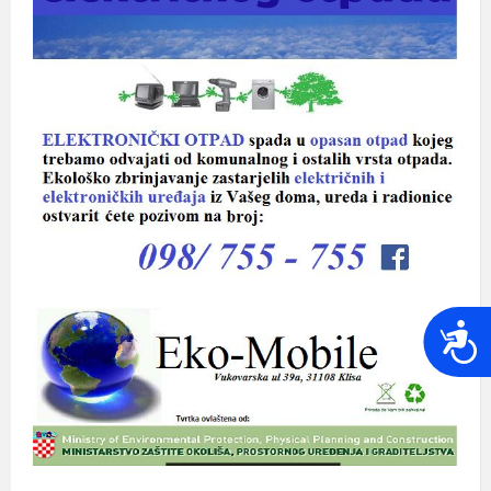
P
r
i
s
t
u