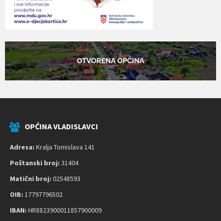
OPĆINA VLADISLAVCI
Adresa:
Kralja Tomislava 141
Poštanski broj:
31404
Matični broj:
02548593
OIB:
17797796502
IBAN:
HR8823900011857900009