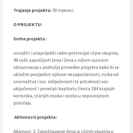
Trajanje projekta:
30 mjeseci
O PROJEKTU:
Svrha projekta :
osnažiti i unaprijediti radni potencijal ciljne skupine,
46 teže zapošljivih žena i žena s nižom razinom
obrazovanja s područja provedbe projekta kako bi se
ublažile posljedice njihove nezaposlenosti, rizika od
siromaštva i soc. isključenosti te potaknuti soc.
uključenost i povećati kvalitetu života 184 krajnjih
korisnika, starijih osoba i osoba u nepovoljnom
položaju.
Aktivnosti projekta:
Akivnost. 1: Zapošljavanje žena iz ciljnih skupina u