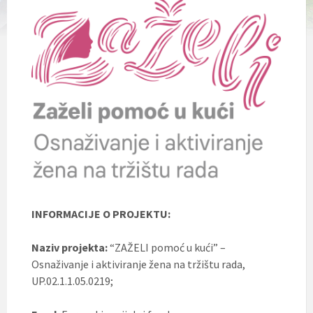
l
j
u
č
u
j
e
s
u
s
t
a
v
p
r
i
s
INFORMACIJE O PROJEKTU:
t
u
p
Naziv projekta:
“ZAŽELI pomoć u kući” –
a
Osnaživanje i aktiviranje žena na tržištu rada,
č
UP.02.1.1.05.0219;
n
o
s