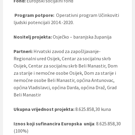
Fond:
Europski socijalni fond
t
i
.
Program potpore:
Operativni program Učinkoviti
ljudski potencijali 2014.-2020.
Nositelj projekta:
Osječko – baranjska županija
Partneri:
Hrvatski zavod za zapošljavanje-
Regionalni ured Osijek, Centar za socijalnu skrb
Osijek, Centar za socijalnu skrb Beli Manastir, Dom
za starije i nemoćne osobe Osijek, Dom za starije i
nemoćne osobe Beli Manastir, općina Antunovac,
općina Vladislavci, općina Darda, općina Draž, Grad
Beli Manastir
Ukupna vrijednost projekta:
8.625.858,30 kuna
Iznos koji sufinancira Europska unija
: 8.625.858,30
(100%)