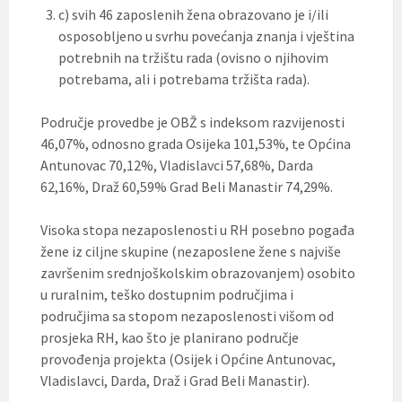
c) svih 46 zaposlenih žena obrazovano je i/ili
osposobljeno u svrhu povećanja znanja i vještina
potrebnih na tržištu rada (ovisno o njihovim
potrebama, ali i potrebama tržišta rada).
Područje provedbe je OBŽ s indeksom razvijenosti
46,07%, odnosno grada Osijeka 101,53%, te Općina
Antunovac 70,12%, Vladislavci 57,68%, Darda
62,16%, Draž 60,59% Grad Beli Manastir 74,29%.
Visoka stopa nezaposlenosti u RH posebno pogađa
žene iz ciljne skupine (nezaposlene žene s najviše
završenim srednjoškolskim obrazovanjem) osobito
u ruralnim, teško dostupnim područjima i
područjima sa stopom nezaposlenosti višom od
prosjeka RH, kao što je planirano područje
provođenja projekta (Osijek i Općine Antunovac,
Vladislavci, Darda, Draž i Grad Beli Manastir).