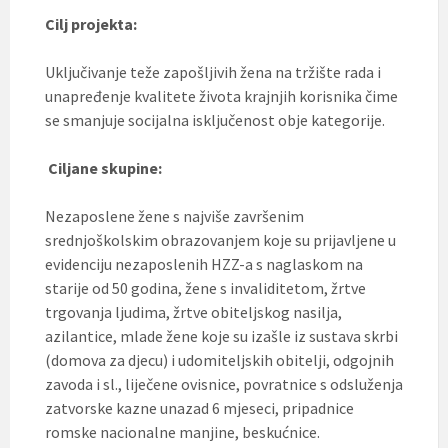
Cilj projekta:
Uključivanje teže zapošljivih žena na tržište rada i
unapređenje kvalitete života krajnjih korisnika čime
se smanjuje socijalna isključenost obje kategorije.
Ciljane skupine:
Nezaposlene žene s najviše završenim
srednjoškolskim obrazovanjem koje su prijavljene u
evidenciju nezaposlenih HZZ-a s naglaskom na
starije od 50 godina, žene s invaliditetom, žrtve
trgovanja ljudima, žrtve obiteljskog nasilja,
azilantice, mlade žene koje su izašle iz sustava skrbi
(domova za djecu) i udomiteljskih obitelji, odgojnih
zavoda i sl., liječene ovisnice, povratnice s odsluženja
zatvorske kazne unazad 6 mjeseci, pripadnice
romske nacionalne manjine, beskućnice.