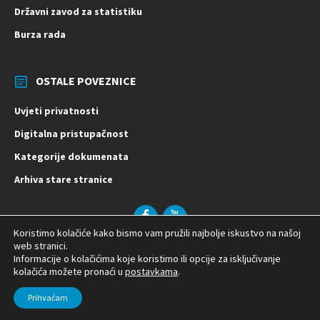
Državni zavod za statistiku
Burza rada
OSTALE POVEZNICE
Uvjeti privatnosti
Digitalna pristupačnost
Kategorije dokumenata
Arhiva stare stranice
Facebook
YouTube
Koristimo kolačiće kako bismo vam pružili najbolje iskustvo na našoj
© 2026 Općina Vladislavci | Izrada:
web stranici.
Informacije o kolačićima koje koristimo ili opcije za isključivanje
kolačića možete pronaći u
postavkama
.
Prihvaćam