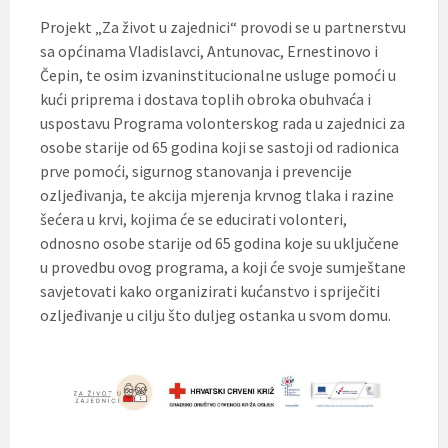
t
Projekt „Za život u zajednici“ provodi se u partnerstvu
i
.
sa općinama Vladislavci, Antunovac, Ernestinovo i
Čepin, te osim izvaninstitucionalne usluge pomoći u
kući priprema i dostava toplih obroka obuhvaća i
uspostavu Programa volonterskog rada u zajednici za
osobe starije od 65 godina koji se sastoji od radionica
prve pomoći, sigurnog stanovanja i prevencije
ozljeđivanja, te akcija mjerenja krvnog tlaka i razine
šećera u krvi, kojima će se educirati volonteri,
odnosno osobe starije od 65 godina koje su uključene
u provedbu ovog programa, a koji će svoje sumještane
savjetovati kako organizirati kućanstvo i spriječiti
ozljeđivanje u cilju što duljeg ostanka u svom domu.