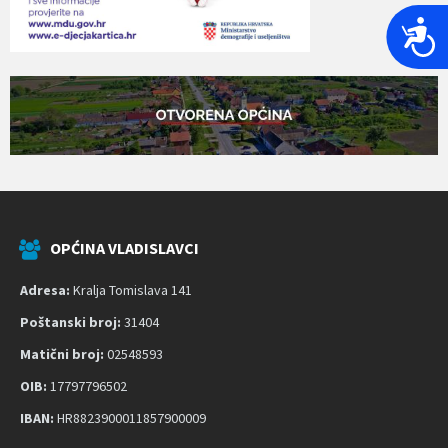
P
r
i
s
t
u
p
a
č
OPĆINA VLADISLAVCI
n
o
Adresa:
Kralja Tomislava 141
s
t
Poštanski broj:
31404
Matični broj:
02548593
OIB:
17797796502
IBAN:
HR8823900011857900009