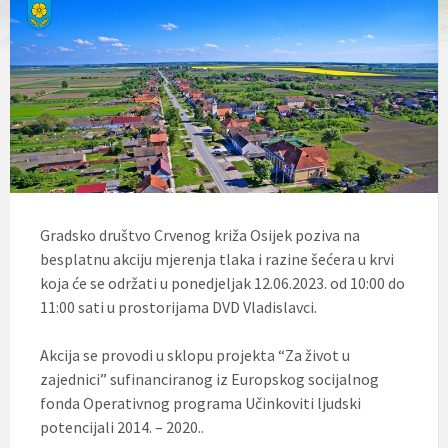
l
j
u
č
u
j
e
s
u
s
t
a
v
Gradsko društvo Crvenog križa Osijek poziva na
p
besplatnu akciju mjerenja tlaka i razine šećera u krvi
r
i
koja će se održati u ponedjeljak 12.06.2023. od 10:00 do
s
11:00 sati u prostorijama DVD Vladislavci.
t
u
p
Akcija se provodi u sklopu projekta “Za život u
a
zajednici” sufinanciranog iz Europskog socijalnog
č
fonda Operativnog programa Učinkoviti ljudski
n
o
potencijali 2014. – 2020..
s