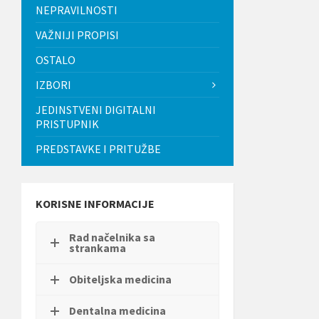
t
NEPRAVILNOSTI
i
.
VAŽNIJI PROPISI
P
OSTALO
r
i
IZBORI
t
i
JEDINSTVENI DIGITALNI
s
PRISTUPNIK
n
i
PREDSTAVKE I PRITUŽBE
t
e
C
o
n
KORISNE INFORMACIJE
t
r
Rad načelnika sa
o
strankama
l
-
F
Obiteljska medicina
1
1
Dentalna medicina
d