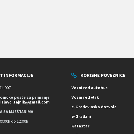
T INFORMACIJE
KORISNE POVEZNICE
91-007
Vozni red autobus
roničke pošte za primanje
Vozni red vlak
dislavci.tajnik@gmail.com
e-Građevinska dozvola
A SA MJEŠTANIMA
e-Građani
9:00h do 12:00h
Katastar