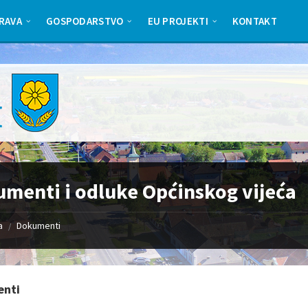
RAVA
GOSPODARSTVO
EU PROJEKTI
KONTAKT
menti i odluke Općinskog vijeća
a
Dokumenti
/
nti