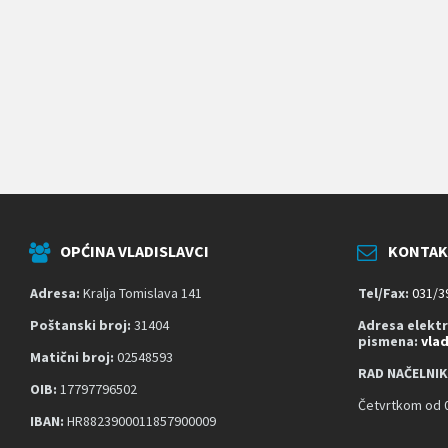
k
o
j
i
k
o
r
i
s
t
e
č
i
t
OPĆINA VLADISLAVCI
KONTAK
a
č
z
Adresa:
Kralja Tomislava 141
Tel/Fax:
031/3
a
s
Poštanski broj:
31404
Adresa elekt
pismena:
vla
l
Matični broj:
02548593
o
RAD NAČELNIK
n
OIB:
17797796502
a
Četvrtkom od 0
;
IBAN:
HR8823900011857900009
P