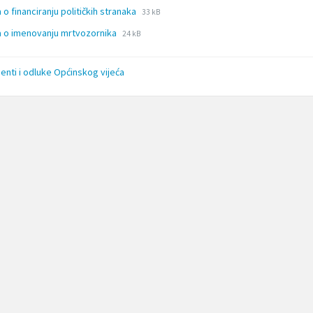
File
File
 o financiranju političkih stranaka
33 kB
extension:
size:
File
File
 o imenovanju mrtvozornika
24 kB
doc
extension:
size:
doc
nti i odluke Općinskog vijeća