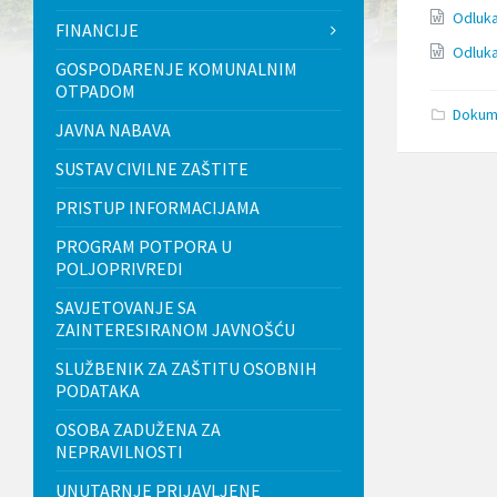
l
Odluka
FINANCIJE
j
u
Odluka
GOSPODARENJE KOMUNALNIM
č
OTPADOM
u
j
Dokume
JAVNA NABAVA
e
s
SUSTAV CIVILNE ZAŠTITE
u
s
PRISTUP INFORMACIJAMA
t
a
PROGRAM POTPORA U
v
POLJOPRIVREDI
p
r
SAVJETOVANJE SA
i
ZAINTERESIRANOM JAVNOŠĆU
s
t
SLUŽBENIK ZA ZAŠTITU OSOBNIH
u
PODATAKA
p
a
OSOBA ZADUŽENA ZA
č
n
NEPRAVILNOSTI
o
UNUTARNJE PRIJAVLJENE
s