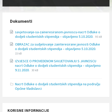
l
j
u
č
u
Dokumenti
j
e
savjetovanje-sa-zaineresiranom-javnoscu-nacrt Odluke o
s
File
File
dodjeli studentskih stipendija – objavljeno 5.10.2020.
95 kB
u
extension:
size:
s
OBRAZAC za sudjelovanje zainteresirane javnosti Odluke
doc
t
File
File
o dodjeli studentskih stipendija – objavljeno 5.10.2020.
a
extension
size:
15 kB
v
docx
p
IZVJESCE O PROVEDENOM SAVJETOVANJU S JAVNOSCU
r
nacrt Odluke o dodjeli studentskih stipendija – objavljeno
File
File
i
9.11.2020.
30 kB
extension:
size:
s
docx
t
u
Nacrt Odluke o dodjeli studentskih stipendija na području
p
Općine Vladislavci
a
č
n
o
KORISNE INFORMACIJE
s