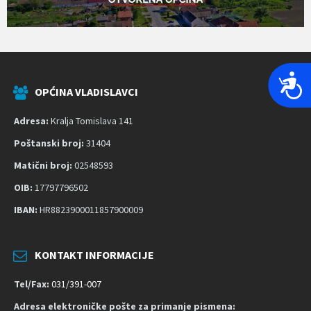
P
OPĆINA VLADISLAVCI
r
i
Adresa:
Kralja Tomislava 141
s
Poštanski broj:
31404
t
u
Matični broj:
02548593
p
OIB:
17797796502
a
IBAN:
HR8823900011857900009
č
n
o
KONTAKT INFORMACIJE
s
t
Tel/Fax:
031/391-007
Adresa elektroničke pošte za primanje pismena: