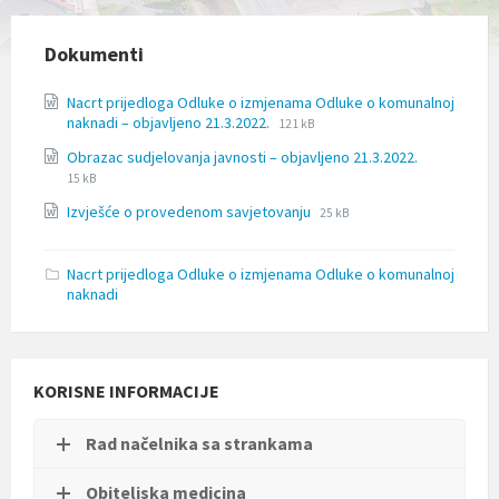
l
j
u
Dokumenti
č
u
Nacrt prijedloga Odluke o izmjenama Odluke o komunalnoj
j
File
File
naknadi – objavljeno 21.3.2022.
121 kB
e
extension:
size:
s
File
File
Obrazac sudjelovanja javnosti – objavljeno 21.3.2022.
doc
u
extension:
size:
15 kB
s
docx
File
File
t
Izvješće o provedenom savjetovanju
25 kB
extension:
size:
a
docx
v
p
Nacrt prijedloga Odluke o izmjenama Odluke o komunalnoj
r
naknadi
i
s
t
u
KORISNE INFORMACIJE
p
a
č
Rad načelnika sa strankama
n
o
s
Obiteljska medicina