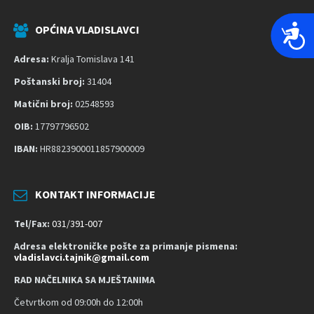
P
OPĆINA VLADISLAVCI
r
Adresa:
Kralja Tomislava 141
i
s
Poštanski broj:
31404
t
Matični broj:
02548593
u
OIB:
17797796502
p
IBAN:
HR8823900011857900009
a
č
n
KONTAKT INFORMACIJE
o
s
Tel/Fax:
031/391-007
t
Adresa elektroničke pošte za primanje pismena:
vladislavci.tajnik@gmail.com
RAD NAČELNIKA SA MJEŠTANIMA
Četvrtkom od 09:00h do 12:00h