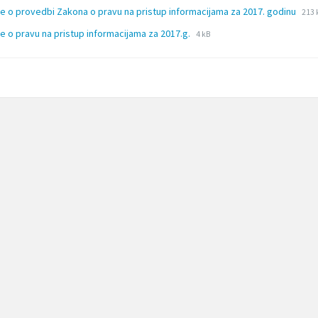
File
File
će o provedbi Zakona o pravu na pristup informacijama za 2017. godinu
213 
ext
size
File
File
će o pravu na pristup informacijama za 2017.g.
4 kB
pdf
extension:
size:
zip