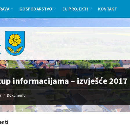
RAVA
GOSPODARSTVO
EU PROJEKTI
KONTAKT
tup informacijama – izvješće 2017
a
Dokumenti
/
nti