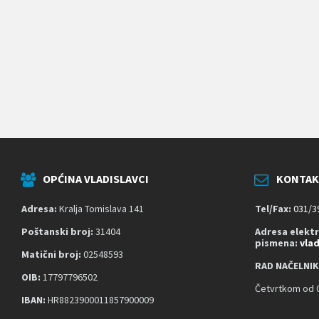
k
o
j
i
k
o
r
i
s
t
e
č
i
t
OPĆINA VLADISLAVCI
KONTAK
a
č
z
Adresa:
Kralja Tomislava 141
Tel/Fax:
031/3
a
s
Poštanski broj:
31404
Adresa elekt
pismena:
vla
l
Matični broj:
02548593
o
RAD NAČELNIK
n
OIB:
17797796502
a
Četvrtkom od 0
;
IBAN:
HR8823900011857900009
P