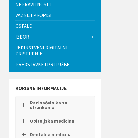
t
NEPRAVILNOSTI
i
.
VAŽNIJI PROPISI
P
OSTALO
r
i
IZBORI
t
i
JEDINSTVENI DIGITALNI
s
PRISTUPNIK
n
i
PREDSTAVKE I PRITUŽBE
t
e
C
o
n
KORISNE INFORMACIJE
t
r
Rad načelnika sa
o
strankama
l
-
F
Obiteljska medicina
1
1
Dentalna medicina
d