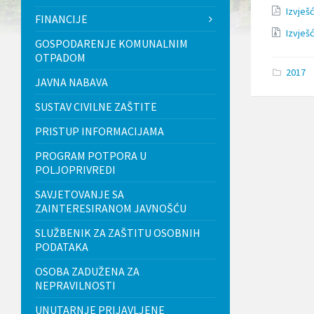
l
Izvješ
FINANCIJE
j
u
Izvješ
GOSPODARENJE KOMUNALNIM
č
OTPADOM
u
j
2017
JAVNA NABAVA
e
s
SUSTAV CIVILNE ZAŠTITE
u
s
PRISTUP INFORMACIJAMA
t
a
PROGRAM POTPORA U
v
POLJOPRIVREDI
p
r
SAVJETOVANJE SA
i
ZAINTERESIRANOM JAVNOŠĆU
s
t
SLUŽBENIK ZA ZAŠTITU OSOBNIH
u
PODATAKA
p
a
OSOBA ZADUŽENA ZA
č
n
NEPRAVILNOSTI
o
UNUTARNJE PRIJAVLJENE
s