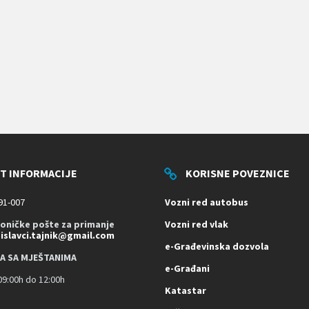
T INFORMACIJE
KORISNE POVEZNICE
91-007
Vozni red autobus
roničke pošte za primanje
Vozni red vlak
dislavci.tajnik@gmail.com
e-Građevinska dozvola
A SA MJEŠTANIMA
e-Građani
9:00h do 12:00h
Katastar