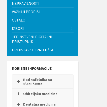
t
NEPRAVILNOSTI
i
.
VAŽNIJI PROPISI
P
OSTALO
r
i
IZBORI
t
i
JEDINSTVENI DIGITALNI
s
PRISTUPNIK
n
i
PREDSTAVKE I PRITUŽBE
t
e
C
o
n
KORISNE INFORMACIJE
t
r
Rad načelnika sa
o
strankama
l
-
F
Obiteljska medicina
1
1
Dentalna medicina
d