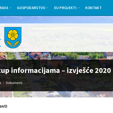
RAVA
GOSPODARSTVO
EU PROJEKTI
KONTAKT
tup informacijama – izvješće 2020
a
Dokumenti
/
nti