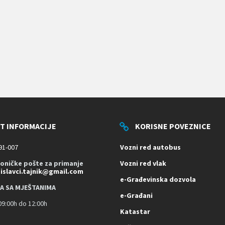
T INFORMACIJE
KORISNE POVEZNICE
91-007
Vozni red autobus
roničke pošte za primanje
Vozni red vlak
dislavci.tajnik@gmail.com
e-Građevinska dozvola
A SA MJEŠTANIMA
e-Građani
9:00h do 12:00h
Katastar