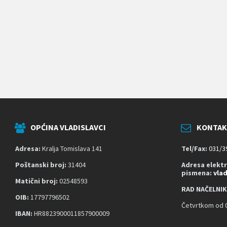
k
o
j
i
k
o
r
i
s
t
e
č
i
t
OPĆINA VLADISLAVCI
KONTAK
a
č
z
Adresa:
Kralja Tomislava 141
Tel/Fax:
031/3
a
s
Poštanski broj:
31404
Adresa elekt
pismena:
vla
l
Matični broj:
02548593
o
RAD NAČELNIK
n
OIB:
17797796502
a
Četvrtkom od 0
;
IBAN:
HR8823900011857900009
P