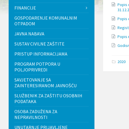
l
Popis 
FINANCIJE
j
31.12.
u
GOSPODARENJE KOMUNALNIM
č
Popis 
OTPADOM
u
Regist
j
JAVNA NABAVA
e
Popis 
s
SUSTAV CIVILNE ZAŠTITE
u
Godisn
s
PRISTUP INFORMACIJAMA
t
a
2020
PROGRAM POTPORA U
v
POLJOPRIVREDI
p
r
SAVJETOVANJE SA
i
ZAINTERESIRANOM JAVNOŠĆU
s
t
SLUŽBENIK ZA ZAŠTITU OSOBNIH
u
PODATAKA
p
a
OSOBA ZADUŽENA ZA
č
n
NEPRAVILNOSTI
o
UNUTARNJE PRIJAVLJENE
s