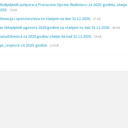
dodijeljenih potpora iz Proracuna Opcine Vladislavci za 2020. godinu, stanje
File
File
2020.
76 kB
extension:
size:
File
File
donacija i sponzorstava sa stanjem na dan 31.12.2020.
docx
17 kB
extension:
size:
File
File
ar sklopljenih ugovora 2020.godine sa stanjem na dan 31.12.2020.
docx
40 kB
extension
size:
File
File
narudzbenica za 2020.godinu stanje da nad 31.12.2020.
26 kB
xlsx
extension:
size:
File
File
je_izvjesce za 2020. godinu
214 kB
xlsx
extension:
size:
pdf