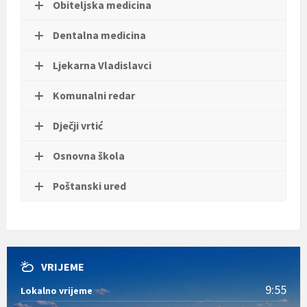
Obiteljska medicina
t
i
.
Dentalna medicina
Ljekarna Vladislavci
Komunalni redar
Dječji vrtić
Osnovna škola
Poštanski ured
VRIJEME
9:55
Lokalno vrijeme