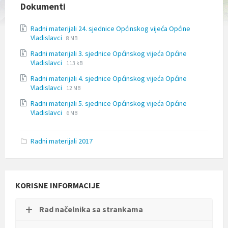
l
Dokumenti
j
u
Radni materijali 24. sjednice Općinskog vijeća Općine
č
File
File
Vladislavci
8 MB
u
extension:
size:
j
Radni materijali 3. sjednice Općinskog vijeća Općine
zip
e
File
File
Vladislavci
113 kB
s
extension:
size:
u
Radni materijali 4. sjednice Općinskog vijeća Općine
zip
File
File
s
Vladislavci
12 MB
extension:
size:
t
Radni materijali 5. sjednice Općinskog vijeća Općine
zip
a
File
File
Vladislavci
6 MB
v
extension:
size:
p
zip
r
Radni materijali 2017
i
s
t
u
p
KORISNE INFORMACIJE
a
č
n
Rad načelnika sa strankama
o
s