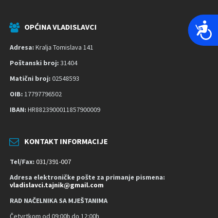
P
OPĆINA VLADISLAVCI
r
Adresa:
Kralja Tomislava 141
i
s
Poštanski broj:
31404
t
Matični broj:
02548593
u
OIB:
17797796502
p
a
IBAN:
HR8823900011857900009
č
n
KONTAKT INFORMACIJE
o
s
Tel/Fax:
031/391-007
t
Adresa elektroničke pošte za primanje pismena:
vladislavci.tajnik@gmail.com
RAD NAČELNIKA SA MJEŠTANIMA
Četvrtkom od 09:00h do 12:00h