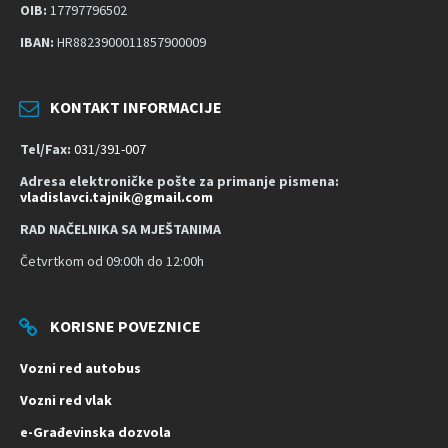
t
OIB:
17797796502
u
IBAN:
HR8823900011857900009
p
a
č
KONTAKT INFORMACIJE
n
Tel/Fax:
031/391-007
o
s
Adresa elektroničke pošte za primanje pismena:
vladislavci.tajnik@gmail.com
t
RAD NAČELNIKA SA MJEŠTANIMA
Četvrtkom od 09:00h do 12:00h
KORISNE POVEZNICE
Vozni red autobus
Vozni red vlak
e-Građevinska dozvola