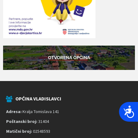
OPĆINA VLADISLAVCI
P
Adresa:
Kralja Tomislava 141
r
Poštanski broj:
31404
i
s
Matični broj:
02548593