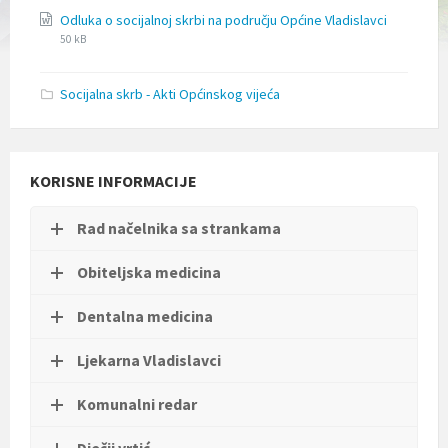
l
File
File
Odluka o socijalnoj skrbi na području Općine Vladislavci
j
extension
size:
50 kB
u
doc
č
u
Socijalna skrb - Akti Općinskog vijeća
j
e
s
u
s
KORISNE INFORMACIJE
t
a
v
Rad načelnika sa strankama
p
r
Obiteljska medicina
i
s
t
Dentalna medicina
u
p
Ljekarna Vladislavci
a
č
Komunalni redar
n
o
s