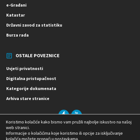
e-Građani
Katastar
Državni zavod za statistiku
Burza rada
OSTALE POVEZNICE
Uvjeti privatnosti
Digitalna pristupačnost
Kategorije dokumenata
Arhiva stare stranice
Facebook
YouTube
Koristimo kolačiće kako bismo vam pružili najbolje iskustvo na našoj
© 2026 Općina Vladislavci | Izrada:
web stranici.
Informacije o kolačićima koje koristimo ili opcije za isključivanje
kolačića možete pronaći u
postavkama
.