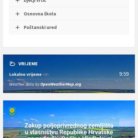
Dječji vrtić
t
i
Osnovna škola
.
Poštanski ured
VRIJEME
9:59
Lokalno vrijeme
Weather data by
OpenWeatherMap.org