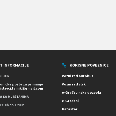
T INFORMACIJE
KORISNE POVEZNICE
91-007
Vozni red autobus
roničke pošte za primanje
Vozni red vlak
dislavci.tajnik@gmail.com
e-Građevinska dozvola
A SA MJEŠTANIMA
e-Građani
9:00h do 12:00h
Katastar