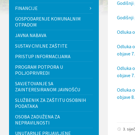
Godišnji 
l
FINANCIJE
j
u
Godišnji
GOSPODARENJE KOMUNALNIM
č
OTPADOM
u
j
Odluka o
JAVNA NABAVA
e
s
SUSTAV CIVILNE ZAŠTITE
Odluka o
u
s
objave 7.
PRISTUP INFORMACIJAMA
t
a
PROGRAM POTPORA U
Odluka o
v
POLJOPRIVREDI
p
objave 7.
r
SAVJETOVANJE SA
i
ZAINTERESIRANOM JAVNOŠĆU
Odluka o
s
t
objave 8.
SLUŽBENIK ZA ZAŠTITU OSOBNIH
u
PODATAKA
p
a
OSOBA ZADUŽENA ZA
č
n
NEPRAVILNOSTI
o
3. sije
UNUTARNJE PRIJAVLJENE
s