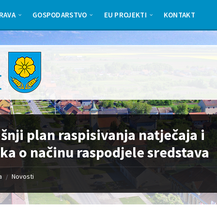
RAVA
GOSPODARSTVO
EU PROJEKTI
KONTAKT
šnji plan raspisivanja natječaja i
ka o načinu raspodjele sredstava
a
Novosti
/