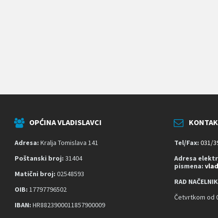
k
o
j
i
k
o
r
i
s
t
e
č
i
t
OPĆINA VLADISLAVCI
KONTAK
a
č
z
Adresa:
Kralja Tomislava 141
Tel/Fax:
031/3
a
s
Poštanski broj:
31404
Adresa elekt
pismena:
vla
l
Matični broj:
02548593
o
RAD NAČELNIK
n
OIB:
17797796502
a
Četvrtkom od 0
;
IBAN:
HR8823900011857900009
P