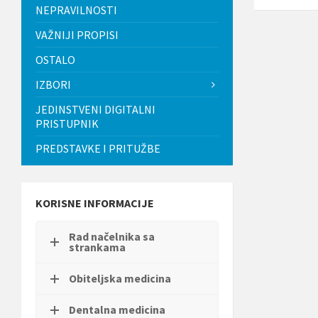
t
NEPRAVILNOSTI
i
.
VAŽNIJI PROPISI
P
OSTALO
r
i
IZBORI
t
i
JEDINSTVENI DIGITALNI
s
PRISTUPNIK
n
i
PREDSTAVKE I PRITUŽBE
t
e
C
o
n
KORISNE INFORMACIJE
t
r
Rad načelnika sa
o
strankama
l
-
F
Obiteljska medicina
1
1
Dentalna medicina
d