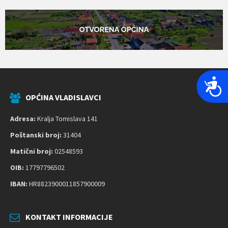
P
r
OPĆINA VLADISLAVCI
i
s
Adresa:
Kralja Tomislava 141
t
Poštanski broj:
31404
u
Matični broj:
02548593
p
OIB:
17797796502
a
č
IBAN:
HR8823900011857900009
n
o
KONTAKT INFORMACIJE
s