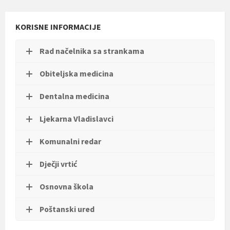
t
i
.
KORISNE INFORMACIJE
Rad načelnika sa strankama
Obiteljska medicina
Dentalna medicina
Ljekarna Vladislavci
Komunalni redar
Dječji vrtić
Osnovna škola
Poštanski ured