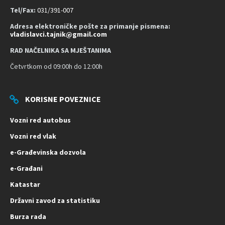
t
Tel/Fax:
031/391-007
Adresa elektroničke pošte za primanje pismena:
vladislavci.tajnik@gmail.com
RAD NAČELNIKA SA MJEŠTANIMA
Četvrtkom od 09:00h do 12:00h
KORISNE POVEZNICE
Vozni red autobus
Vozni red vlak
e-Građevinska dozvola
e-Građani
Katastar
Državni zavod za statistiku
Burza rada