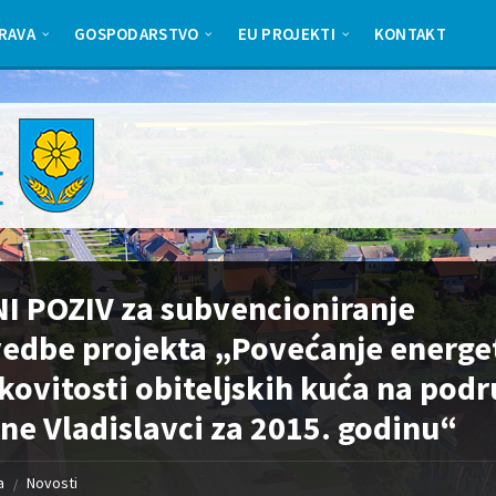
RAVA
GOSPODARSTVO
EU PROJEKTI
KONTAKT
I POZIV za subvencioniranje
edbe projekta „Povećanje energe
kovitosti obiteljskih kuća na podr
ne Vladislavci za 2015. godinu“
a
Novosti
/