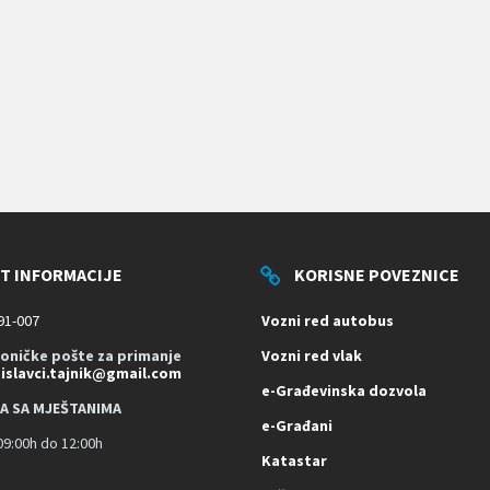
T INFORMACIJE
KORISNE POVEZNICE
91-007
Vozni red autobus
roničke pošte za primanje
Vozni red vlak
dislavci.tajnik@gmail.com
e-Građevinska dozvola
A SA MJEŠTANIMA
e-Građani
9:00h do 12:00h
Katastar