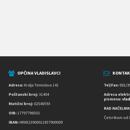
k
o
j
i
k
o
r
i
s
t
e
č
i
t
OPĆINA VLADISLAVCI
KONTAK
a
č
z
Adresa:
Kralja Tomislava 141
Tel/Fax:
031/3
a
s
Poštanski broj:
31404
Adresa elekt
pismena:
vla
l
Matični broj:
02548593
o
RAD NAČELNIK
n
OIB:
17797796502
a
Četvrtkom od 0
;
IBAN:
HR8823900011857900009
P