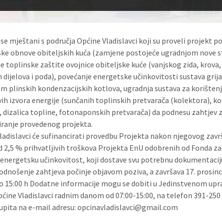
 se mještani s područja Općine Vladislavci koji su proveli projekt p
ke obnove obiteljskih kuća (zamjene postojeće ugradnjom nove st
e toplinske zaštite ovojnice obiteljske kuće (vanjskog zida, krova,
 dijelova i poda), povećanje energetske učinkovitosti sustava grij
m plinskih kondenzacijskih kotlova, ugradnja sustava za korišten
vih izvora energije (sunčanih toplinskih pretvarača (kolektora), k
 dizalica topline, fotonaponskih pretvarača) da podnesu zahtjev 
iranje provedenog projekta.
ladislavci će sufinancirati provedbu Projekta nakon njegovog zavr
d 2,5 % prihvatljivih troškova Projekta EnU odobrenih od Fonda za
i energetsku učinkovitost, koji dostave svu potrebnu dokumentacij
odnošenje zahtjeva počinje objavom poziva, a završava 17. prosinc
o 15:00 h Dodatne informacije mogu se dobiti u Jedinstvenom up
pćine Vladislavci radnim danom od 07:00-15:00, na telefon 391-250
upita na e-mail adresu: opcinavladislavci@gmail.com