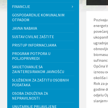
l
FINANCIJE
j
u
GOSPODARENJE KOMUNALNIM
č
OTPADOM
Pozivaju
u
j
energets
JAVNA NABAVA
e
povećanj
s
SUSTAV CIVILNE ZAŠTITE
ukopanih
u
s
ugradnjo
PRISTUP INFORMACIJAMA
t
obnovlji
a
PROGRAM POTPORA U
biomasu,
v
POLJOPRIVREDI
p
sufinanc
r
Općina V
SAVJETOVANJE SA
i
ZAINTERESIRANOM JAVNOŠĆU
iznosu o
s
t
okoliša 
SLUŽBENIK ZA ZAŠTITU OSOBNIH
u
Rok za p
PODATAKA
p
godine d
a
OSOBA ZADUŽENA ZA
č
odjelu O
n
NEPRAVILNOSTI
slanjem 
o
UNUTARNJE PRIJAVLJENE
s