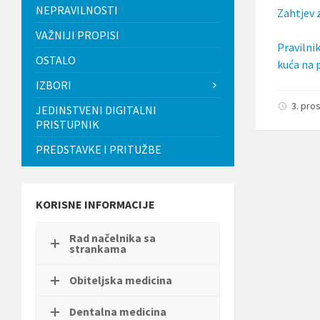
t
NEPRAVILNOSTI
Zahtjev 
i
.
VAŽNIJI PROPISI
Pravilni
P
OSTALO
r
kuća na 
i
IZBORI
t
i
3. pro
JEDINSTVENI DIGITALNI
s
PRISTUPNIK
n
i
PREDSTAVKE I PRITUŽBE
t
e
C
o
n
KORISNE INFORMACIJE
t
r
Rad načelnika sa
o
strankama
l
-
F
Obiteljska medicina
1
1
Dentalna medicina
d