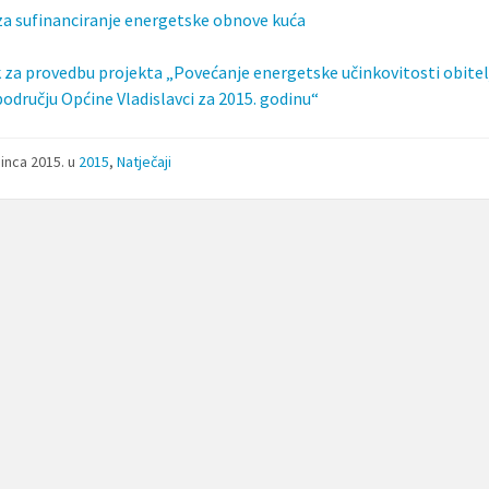
za sufinanciranje energetske obnove kuća
k za provedbu projekta „Povećanje energetske učinkovitosti obitel
području Općine Vladislavci za 2015. godinu“
sinca 2015.
u
2015
,
Natječaji