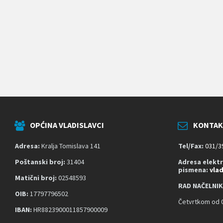
k
o
j
i
k
o
r
i
s
t
e
č
i
t
OPĆINA VLADISLAVCI
KONTAK
a
č
z
Adresa:
Kralja Tomislava 141
Tel/Fax:
031/3
a
s
Poštanski broj:
31404
Adresa elekt
pismena:
vla
l
Matični broj:
02548593
o
RAD NAČELNIK
n
OIB:
17797796502
a
Četvrtkom od 0
;
IBAN:
HR8823900011857900009
P