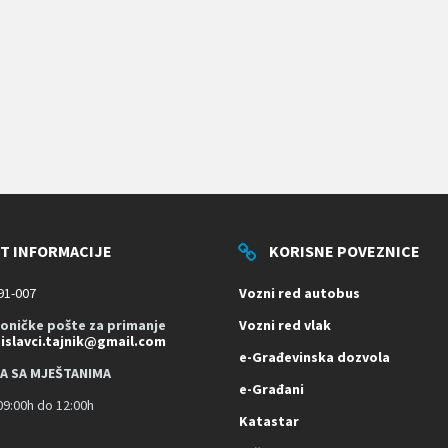
T INFORMACIJE
KORISNE POVEZNICE
91-007
Vozni red autobus
roničke pošte za primanje
Vozni red vlak
dislavci.tajnik@gmail.com
e-Građevinska dozvola
A SA MJEŠTANIMA
e-Građani
9:00h do 12:00h
Katastar