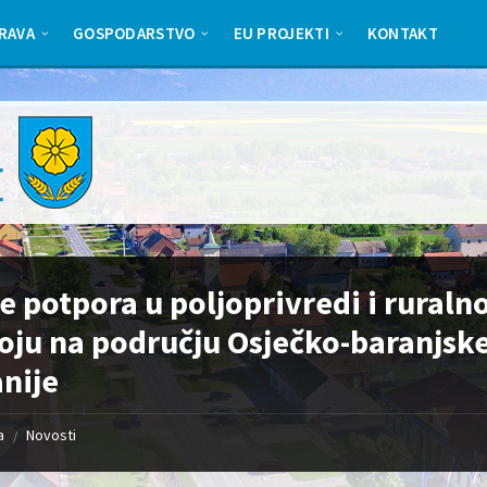
RAVA
GOSPODARSTVO
EU PROJEKTI
KONTAKT
e potpora u poljoprivredi i rural
oju na području Osječko-baranjsk
nije
a
Novosti
/