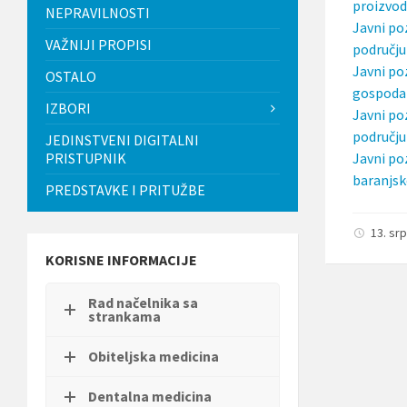
proizvod
t
NEPRAVILNOSTI
Javni po
i
.
VAŽNIJI PROPISI
području
P
Javni po
OSTALO
r
gospodar
i
IZBORI
t
Javni po
i
području
JEDINSTVENI DIGITALNI
s
PRISTUPNIK
Javni po
n
i
baranjsk
PREDSTAVKE I PRITUŽBE
t
e
C
13. sr
o
n
KORISNE INFORMACIJE
t
r
Rad načelnika sa
o
strankama
l
-
F
Obiteljska medicina
1
1
Dentalna medicina
d