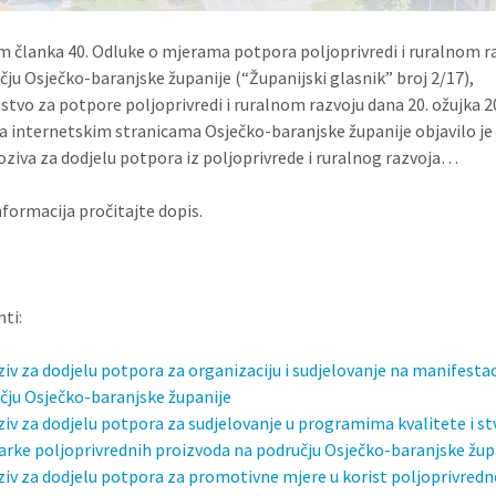
 članka 40. Odluke o mjerama potpora poljoprivredi i ruralnom r
čju Osječko-baranjske županije (“Županijski glasnik” broj 2/17),
stvo za potpore poljoprivredi i ruralnom razvoju dana 20. ožujka 2
a internetskim stranicama Osječko-baranjske županije objavilo j
oziva za dodjelu potpora iz poljoprivrede i ruralnog razvoja…
nformacija pročitajte dopis.
ti:
ziv za dodjelu potpora za organizaciju i sudjelovanje na manifesta
čju Osječko-baranjske županije
ziv za dodjelu potpora za sudjelovanje u programima kvalitete i st
rke poljoprivrednih proizvoda na području Osječko-baranjske žup
ziv za dodjelu potpora za promotivne mjere u korist poljoprivredn