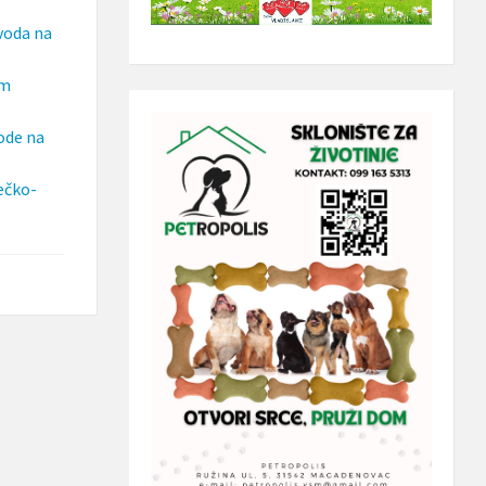
zvoda na
im
ode na
ečko-