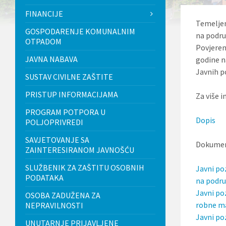
l
FINANCIJE
j
Temeljem
u
GOSPODARENJE KOMUNALNIM
č
na podru
OTPADOM
u
Povjeren
j
JAVNA NABAVA
godine n
e
s
Javnih p
SUSTAV CIVILNE ZAŠTITE
u
s
PRISTUP INFORMACIJAMA
Za više i
t
a
PROGRAM POTPORA U
v
Dopis
POLJOPRIVREDI
p
r
SAVJETOVANJE SA
i
Dokumen
ZAINTERESIRANOM JAVNOŠĆU
s
t
SLUŽBENIK ZA ZAŠTITU OSOBNIH
Javni po
u
PODATAKA
p
na podru
a
Javni po
OSOBA ZADUŽENA ZA
č
robne ma
n
NEPRAVILNOSTI
o
Javni po
UNUTARNJE PRIJAVLJENE
s