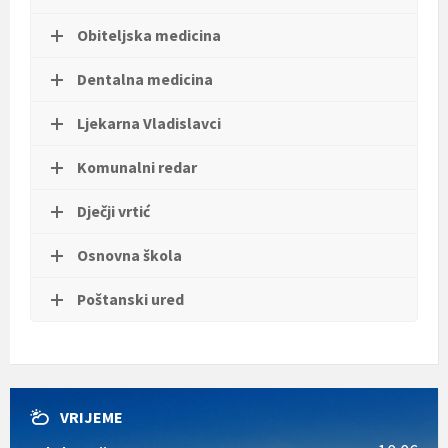
t
i
Obiteljska medicina
.
Dentalna medicina
Ljekarna Vladislavci
Komunalni redar
Dječji vrtić
Osnovna škola
Poštanski ured
VRIJEME