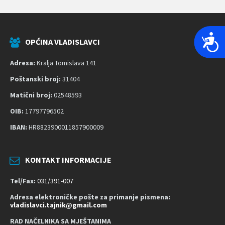
P
OPĆINA VLADISLAVCI
r
i
Adresa:
Kralja Tomislava 141
s
Poštanski broj:
31404
t
Matični broj:
02548593
u
p
OIB:
17797796502
a
IBAN:
HR8823900011857900009
č
n
KONTAKT INFORMACIJE
o
s
Tel/Fax:
031/391-007
t
Adresa elektroničke pošte za primanje pismena:
vladislavci.tajnik@gmail.com
RAD NAČELNIKA SA MJEŠTANIMA