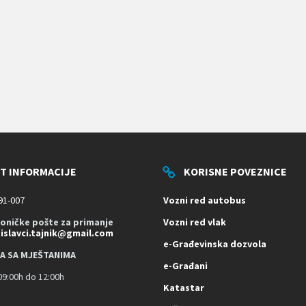
T INFORMACIJE
KORISNE POVEZNICE
91-007
Vozni red autobus
roničke pošte za primanje
Vozni red vlak
dislavci.tajnik@gmail.com
e-Građevinska dozvola
A SA MJEŠTANIMA
e-Građani
9:00h do 12:00h
Katastar