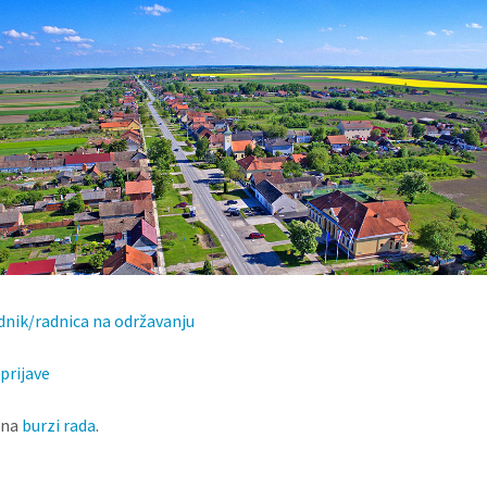
dnik/radnica na održavanju
prijave
 na
burzi rada
.