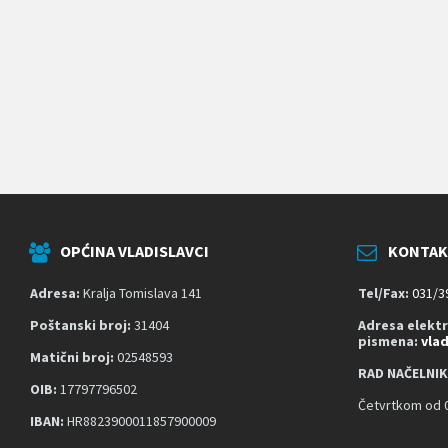
k
o
j
i
k
o
r
i
s
t
e
č
i
t
OPĆINA VLADISLAVCI
KONTAK
a
č
z
Adresa:
Kralja Tomislava 141
Tel/Fax:
031/3
a
s
Poštanski broj:
31404
Adresa elekt
pismena:
vla
l
Matični broj:
02548593
o
RAD NAČELNIK
n
OIB:
17797796502
a
Četvrtkom od 0
;
IBAN:
HR8823900011857900009
P