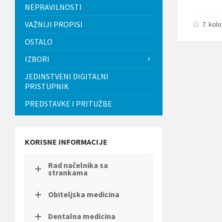
t
NEPRAVILNOSTI
i
.
VAŽNIJI PROPISI
7. kol
P
OSTALO
r
i
IZBORI
t
i
JEDINSTVENI DIGITALNI
s
PRISTUPNIK
n
i
PREDSTAVKE I PRITUŽBE
t
e
C
o
n
KORISNE INFORMACIJE
t
r
Rad načelnika sa
o
strankama
l
-
F
Obiteljska medicina
1
1
Dentalna medicina
d