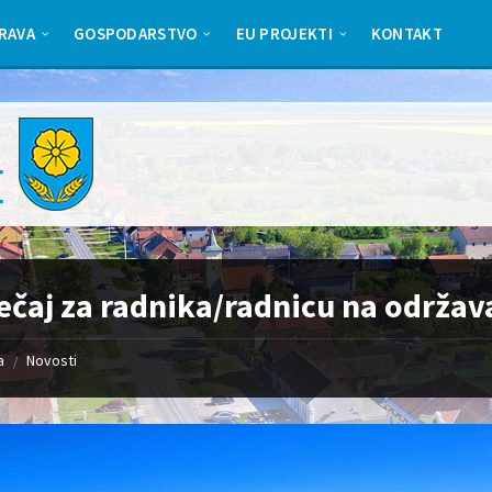
RAVA
GOSPODARSTVO
EU PROJEKTI
KONTAKT
ečaj za radnika/radnicu na održav
a
Novosti
/