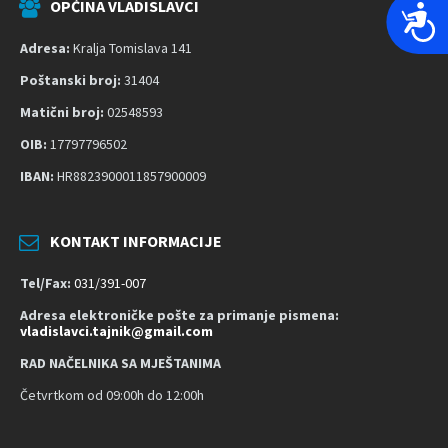
OPĆINA VLADISLAVCI
P
r
Adresa:
Kralja Tomislava 141
i
Poštanski broj:
31404
s
t
Matični broj:
02548593
u
OIB:
17797796502
p
IBAN:
HR8823900011857900009
a
č
n
KONTAKT INFORMACIJE
o
s
Tel/Fax:
031/391-007
t
Adresa elektroničke pošte za primanje pismena:
vladislavci.tajnik@gmail.com
RAD NAČELNIKA SA MJEŠTANIMA
Četvrtkom od 09:00h do 12:00h