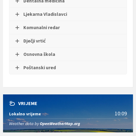
Dentalna medicina
t
i
Ljekarna Vladislavci
.
Komunalni redar
Dječji vrtić
Osnovna škola
Poštanski ured
VRIJEME
10:09
Lokalno vrijeme
Weather data by
OpenWeatherMap.org