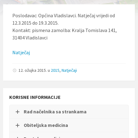
l
j
u
Poslodavac: Općina Vladislavci. Natječaj vrijedi od
č
12.3.2015 do 19.3.2015.
u
Kontakt: pismena zamolba: Kralja Tomislava 141,
j
e
31404 Vladislavci
s
u
Natječaj
s
t
a
v
12. ožujka 2015.
u
2015
,
Natječaji
p
r
i
s
KORISNE INFORMACIJE
t
u
p
Rad načelnika sa strankama
a
č
n
Obiteljska medicina
o
s