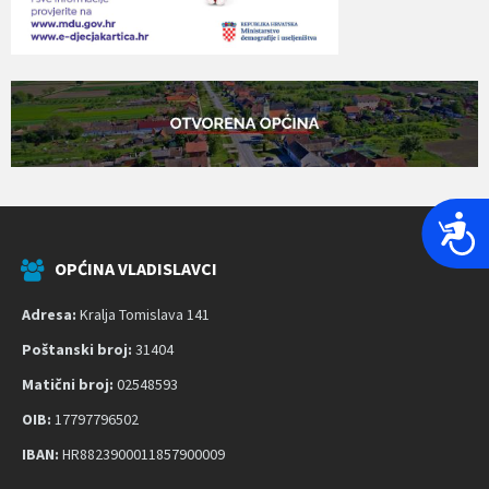
P
r
OPĆINA VLADISLAVCI
i
s
Adresa:
Kralja Tomislava 141
t
Poštanski broj:
31404
u
p
Matični broj:
02548593
a
OIB:
17797796502
č
IBAN:
HR8823900011857900009
n