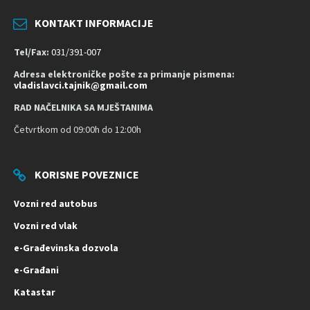
o
s
KONTAKT INFORMACIJE
t
Tel/Fax:
031/391-007
Adresa elektroničke pošte za primanje pismena:
vladislavci.tajnik@gmail.com
RAD NAČELNIKA SA MJEŠTANIMA
Četvrtkom od 09:00h do 12:00h
KORISNE POVEZNICE
Vozni red autobus
Vozni red vlak
e-Građevinska dozvola
e-Građani
Katastar