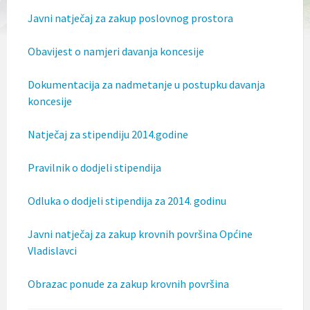
l
Javni natječaj za zakup poslovnog prostora
j
u
č
Obavijest o namjeri davanja koncesije
u
j
e
Dokumentacija za nadmetanje u postupku davanja
s
koncesije
u
s
t
Natječaj za stipendiju 2014.godine
a
v
Pravilnik o dodjeli stipendija
p
r
i
Odluka o dodjeli stipendija za 2014. godinu
s
t
u
Javni natječaj za zakup krovnih površina Općine
p
Vladislavci
a
č
n
Obrazac ponude za zakup krovnih površina
o
s