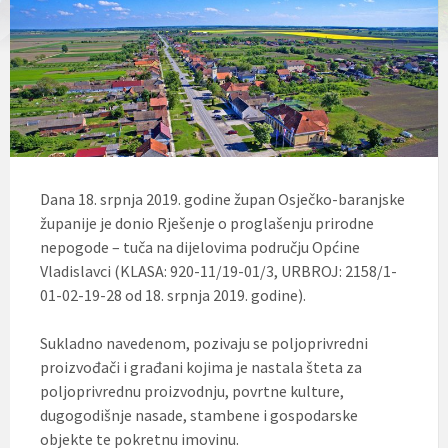
l
j
u
č
u
j
e
s
u
s
t
Dana 18. srpnja 2019. godine župan Osječko-baranjske
a
županije je donio Rješenje o proglašenju prirodne
v
p
nepogode – tuča na dijelovima području Općine
r
Vladislavci (KLASA: 920-11/19-01/3, URBROJ: 2158/1-
i
01-02-19-28 od 18. srpnja 2019. godine).
s
t
u
Sukladno navedenom, pozivaju se poljoprivredni
p
proizvođači i građani kojima je nastala šteta za
a
č
poljoprivrednu proizvodnju, povrtne kulture,
n
dugogodišnje nasade, stambene i gospodarske
o
objekte te pokretnu imovinu.
s