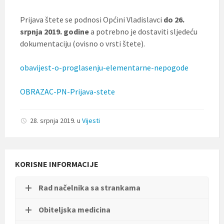
t
i
Prijava štete se podnosi Općini Vladislavci
do 26.
.
srpnja 2019. godine
a potrebno je dostaviti sljedeću
dokumentaciju (ovisno o vrsti štete).
obavijest-o-proglasenju-elementarne-nepogode
OBRAZAC-PN-Prijava-stete
28. srpnja 2019.
u
Vijesti
KORISNE INFORMACIJE
Rad načelnika sa strankama
Obiteljska medicina