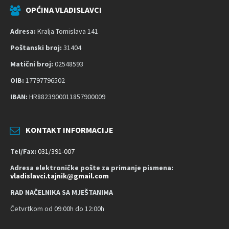
s
OPĆINA VLADISLAVCI
t
u
Adresa:
Kralja Tomislava 141
p
Poštanski broj:
31404
a
Matični broj:
02548593
č
n
OIB:
17797796502
o
IBAN:
HR8823900011857900009
s
t
KONTAKT INFORMACIJE
Tel/Fax:
031/391-007
Adresa elektroničke pošte za primanje pismena:
vladislavci.tajnik@gmail.com
RAD NAČELNIKA SA MJEŠTANIMA
Četvrtkom od 09:00h do 12:00h