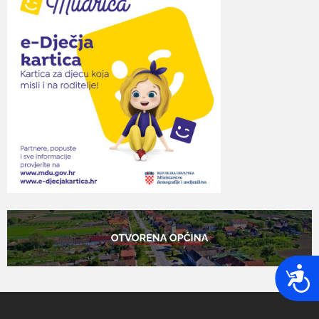
P
r
i