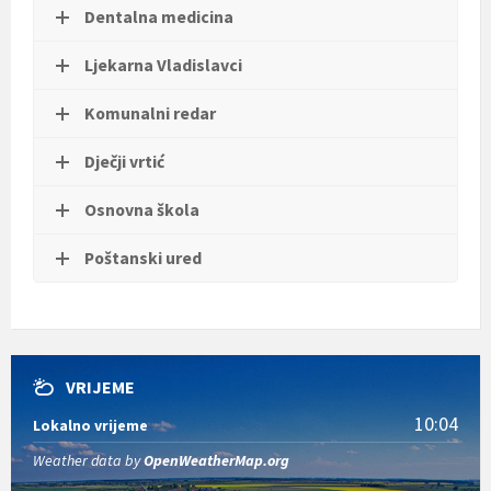
Dentalna medicina
Ljekarna Vladislavci
Komunalni redar
Dječji vrtić
Osnovna škola
Poštanski ured
VRIJEME
10:04
Lokalno vrijeme
Weather data by
OpenWeatherMap.org