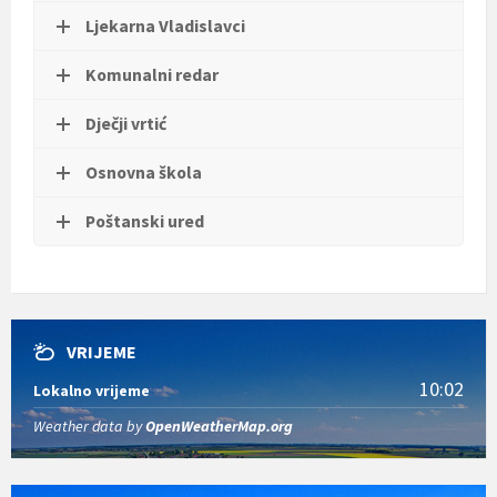
Ljekarna Vladislavci
Komunalni redar
Dječji vrtić
Osnovna škola
Poštanski ured
VRIJEME
10:02
Lokalno vrijeme
Weather data by
OpenWeatherMap.org