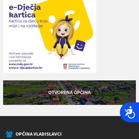
P
r
i
s
OPĆINA VLADISLAVCI