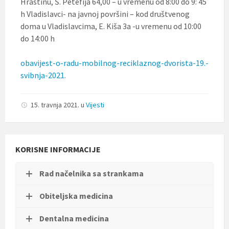
Hrastinu, Š. Petefija 64,00 – u vremenu od 8:00 do 9: 45
t
h Vladislavci- na javnoj površini – kod društvenog
i
.
doma u Vladislavcima, E. Kiša 3a -u vremenu od 10:00
do 14:00 h
obavijest-o-radu-mobilnog-reciklaznog-dvorista-19.-
svibnja-2021.
15. travnja 2021.
u
Vijesti
KORISNE INFORMACIJE
Rad načelnika sa strankama
Obiteljska medicina
Dentalna medicina