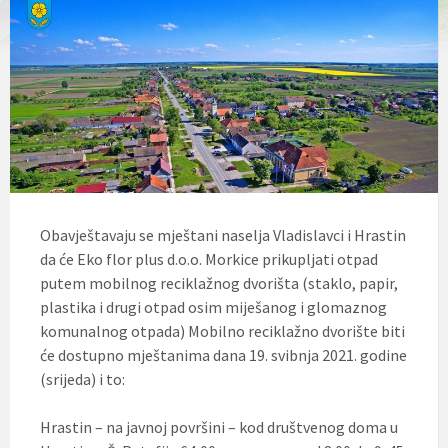
l
j
u
č
u
j
e
s
u
s
t
a
v
Obavještavaju se mještani naselja Vladislavci i Hrastin
p
da će Eko flor plus d.o.o. Morkice prikupljati otpad
r
i
putem mobilnog reciklažnog dvorišta (staklo, papir,
s
plastika i drugi otpad osim miješanog i glomaznog
t
komunalnog otpada) Mobilno reciklažno dvorište biti
u
p
će dostupno mještanima dana 19. svibnja 2021. godine
a
(srijeda) i to:
č
n
o
Hrastin – na javnoj površini – kod društvenog doma u
s