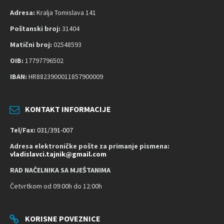
t
Adresa:
Kralja Tomislava 141
u
p
Poštanski broj:
31404
a
Matični broj:
02548593
č
OIB:
17797796502
n
o
IBAN:
HR8823900011857900009
s
t
KONTAKT INFORMACIJE
Tel/Fax:
031/391-007
Adresa elektroničke pošte za primanje pismena:
vladislavci.tajnik@gmail.com
RAD NAČELNIKA SA MJEŠTANIMA
Četvrtkom od 09:00h do 12:00h
KORISNE POVEZNICE