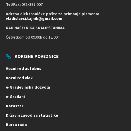
t
Tel/Fax:
031/391-007
Adresa elektroničke pošte za primanje pismena:
vladislavci.tajnik@gmail.com
RAD NAČELNIKA SA MJEŠTANIMA
Četvrtkom od 09:00h do 12:00h
KORISNE POVEZNICE
Vozni red autobus
Vozni red vlak
e-Građevinska dozvola
e-Građani
Katastar
Državni zavod za statistiku
Burza rada