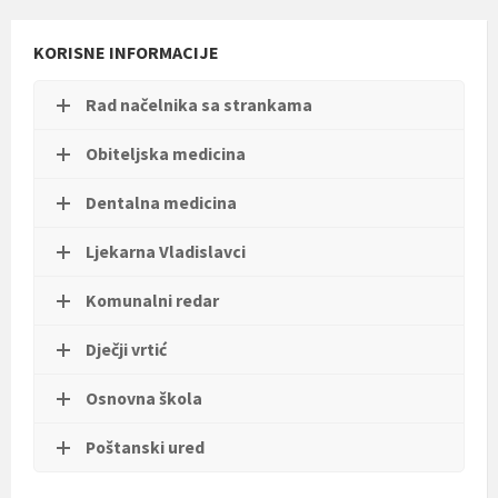
t
i
KORISNE INFORMACIJE
.
Rad načelnika sa strankama
Obiteljska medicina
Dentalna medicina
Ljekarna Vladislavci
Komunalni redar
Dječji vrtić
Osnovna škola
Poštanski ured