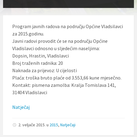
l
j
u
č
u
Program javnih radova na području Općine Vladsilavci
j
za 2015.godinu.
e
Javni radovi provodit će se na području Općine
s
u
Vladislavci odnosno u sljedećim naseljima:
s
Dopsin, Hrastin, Vladislavci
t
Broj traženih radnika: 20
a
v
Naknada za prijevoz: U cijelosti
p
Plaća: troška bruto plaće od 3.553,66 kune mjesečno.
r
Kontakt: pismena zamolba: Kralja Tomislava 141,
i
s
31404 Vladislavci
t
u
Natječaj
p
a
č
n
2. veljače 2015.
u
2015
,
Natječaji
o
s