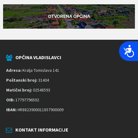
P
r
OPĆINA VLADISLAVCI
i
Adresa:
Kralja Tomislava 141
s
t
Poštanski broj:
31404
u
Matični broj:
02548593
p
OIB:
17797796502
a
č
IBAN:
HR8823900011857900009
n
o
KONTAKT INFORMACIJE
s