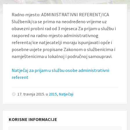
l
j
u
Radno mjesto: ADMINISTRATIVNI REFERENT/ICA
č
Službenik/ca se prima na neodređeno vrijeme uz
u
obavezni probni rad od 3 mjeseca Za prijam u službu i
j
e
raspored na radno mjesto administrativnog
s
referenta/ice natjecatelji moraju ispunjavati opće i
u
posebne uvjete propisane Zakonom o službenicima i
s
t
namještenicima u lokalnoj i područnoj samoupravi.
a
v
Natječaj za prijam u službu osobe administrativni
p
r
referent
i
s
t
17. travnja 2015.
u
2015
,
Natječaji
u
p
a
č
n
KORISNE INFORMACIJE
o
s