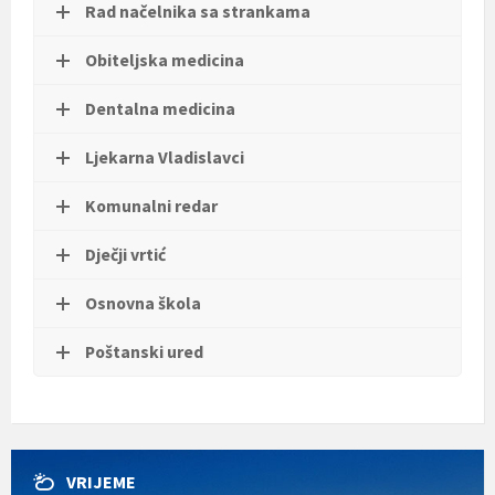
Rad načelnika sa strankama
t
i
.
Obiteljska medicina
Dentalna medicina
Ljekarna Vladislavci
Komunalni redar
Dječji vrtić
Osnovna škola
Poštanski ured
VRIJEME