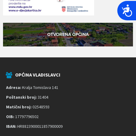
P
r
i
s
t
u
p
a
č
OPĆINA VLADISLAVCI
n
o
Adresa:
Kralja Tomislava 141
s
t
Poštanski broj:
31404
Matični broj:
02548593
OIB:
17797796502
IBAN:
HR8823900011857900009