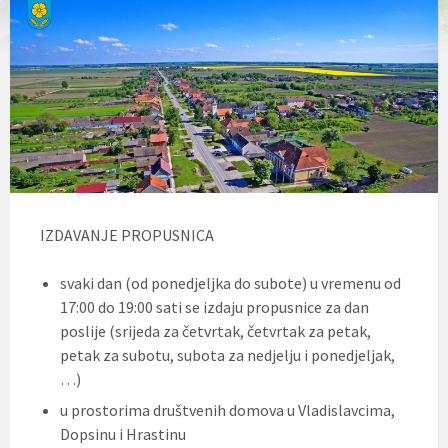
l
j
u
č
u
j
e
s
u
s
t
a
v
IZDAVANJE PROPUSNICA
p
r
i
svaki dan (od ponedjeljka do subote) u vremenu od
s
17:00 do 19:00 sati se izdaju propusnice za dan
t
poslije (srijeda za četvrtak, četvrtak za petak,
u
p
petak za subotu, subota za nedjelju i ponedjeljak,
a
…)
č
n
u prostorima društvenih domova u Vladislavcima,
o
Dopsinu i Hrastinu
s