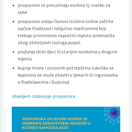
t
propusnice se preuzimaju osobno tj. svatko za
i
sebe
.
propusnice izdaju članovi stožera civilne zaštite
općine Vladislavci isključivo mještanima koji
trebaju privremeno napustiti mjesto prebivališa
zbog obiteljskih razloga poput:
pružanja skrbi djeci ili starijim osobama u drugom
mjestu
kupnje hrane i osnovnih potrepština (ukoliko se
kupovina ne može obaviti u ljekarni ili trgovinama
u Vladislavcima i Dopsinu)
obavijest-izdavanje-propusnica