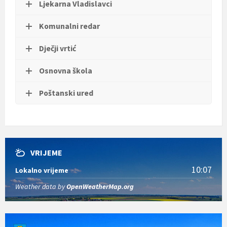
Ljekarna Vladislavci
Komunalni redar
Dječji vrtić
Osnovna škola
Poštanski ured
VRIJEME
10:07
Lokalno vrijeme
Weather data by
OpenWeatherMap.org