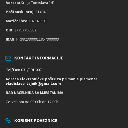
č
Adresa:
Kralja Tomislava 141
n
Poštanski broj:
31404
o
s
Matični broj:
02548593
t
OIB:
17797796502
IBAN:
HR8823900011857900009
KONTAKT INFORMACIJE
Tel/Fax:
031/391-007
Adresa elektroničke pošte za primanje pismena:
vladislavci.tajnik@gmail.com
RAD NAČELNIKA SA MJEŠTANIMA
Četvrtkom od 09:00h do 12:00h
KORISNE POVEZNICE