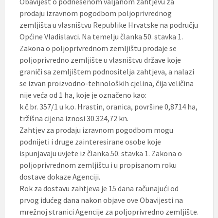
Obavijest o podnesenom valjanom zahtjevu za
t
prodaju izravnom pogodbom poljoprivrednog
i
.
zemljišta u vlasništvu Republike Hrvatske na području
Općine Vladislavci. Na temelju članka 50. stavka 1.
Zakona o poljoprivrednom zemljištu prodaje se
poljoprivredno zemljište u vlasništvu države koje
graniči sa zemljištem podnositelja zahtjeva, a nalazi
se izvan proizvodno-tehnoloških cjelina, čija veličina
nije veća od 1 ha, koje je označeno kao:
k.č.br. 357/1 u k.o. Hrastin, oranica, površine 0,8714 ha,
tržišna cijena iznosi 30.324,72 kn.
Zahtjev za prodaju izravnom pogodbom mogu
podnijeti i druge zainteresirane osobe koje
ispunjavaju uvjete iz članka 50. stavka 1. Zakona o
poljoprivrednom zemljištu i u propisanom roku
dostave dokaze Agenciji.
Rok za dostavu zahtjeva je 15 dana računajući od
prvog idućeg dana nakon objave ove Obavijesti na
mrežnoj stranici Agencije za poljoprivredno zemljište.