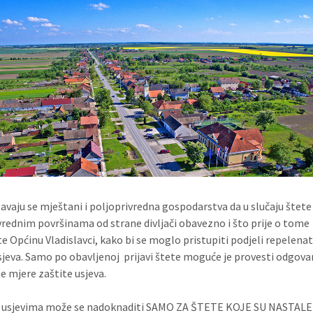
avaju se mještani i poljoprivredna gospodarstva da u slučaju štete
vrednim površinama od strane divljači obavezno i što prije o tome
te Općinu Vladislavci, kako bi se moglo pristupiti podjeli repelenat
usjeva. Samo po obavljenoj prijavi štete moguće je provesti odgovar
e mjere zaštite usjeva.
a usjevima može se nadoknaditi SAMO ZA ŠTETE KOJE SU NASTA