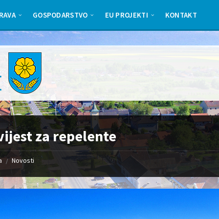
RAVA
GOSPODARSTVO
EU PROJEKTI
KONTAKT
ijest za repelente
a
Novosti
/