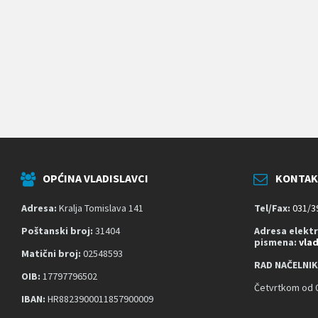
k
o
j
i
k
o
r
i
s
t
e
č
i
t
OPĆINA VLADISLAVCI
KONTAK
a
č
z
Adresa:
Kralja Tomislava 141
Tel/Fax:
031/3
a
s
Poštanski broj:
31404
Adresa elekt
pismena:
vla
l
Matični broj:
02548593
o
RAD NAČELNIK
n
OIB:
17797796502
a
Četvrtkom od 0
;
IBAN:
HR8823900011857900009
P