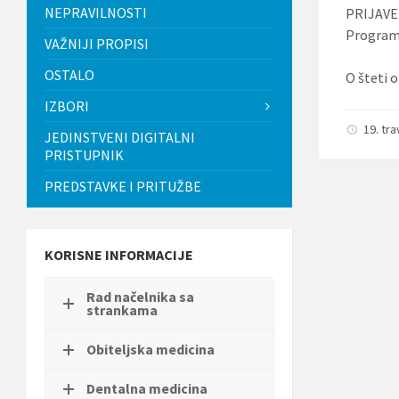
t
NEPRAVILNOSTI
PRIJAVE 
i
Programa
.
VAŽNIJI PROPISI
P
OSTALO
r
O šteti o
i
IZBORI
t
i
19. tr
JEDINSTVENI DIGITALNI
s
PRISTUPNIK
n
i
PREDSTAVKE I PRITUŽBE
t
e
C
o
n
KORISNE INFORMACIJE
t
r
Rad načelnika sa
o
strankama
l
-
F
Obiteljska medicina
1
1
Dentalna medicina
d