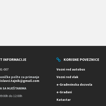
T INFORMACIJE
KORISNE POVEZNICE
91-007
Vozni red autobus
roničke pošte za primanje
Vozni red vlak
dislavci.tajnik@gmail.com
e-Građevinska dozvola
A SA MJEŠTANIMA
e-Građani
9:00h do 12:00h
Katastar