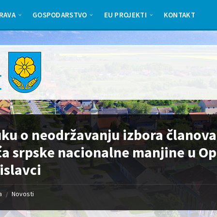
RAVA
GOSPODARSTVO
EU PROJEKTI
KONTAKT
ku o neodržavanju izbora članova
ća srpske nacionalne manjine u Op
islavci
a
Novosti
/