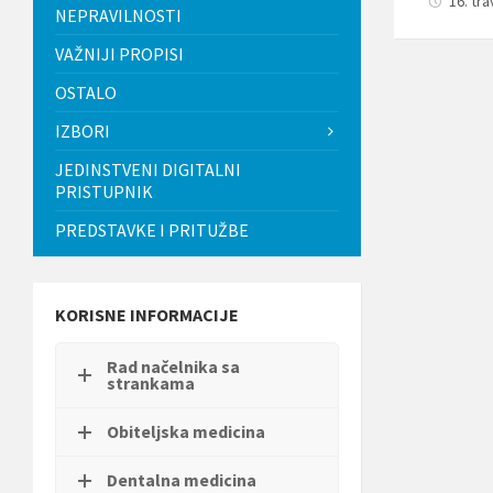
16. tr
t
NEPRAVILNOSTI
i
.
VAŽNIJI PROPISI
P
OSTALO
r
i
IZBORI
t
i
JEDINSTVENI DIGITALNI
s
PRISTUPNIK
n
i
PREDSTAVKE I PRITUŽBE
t
e
C
o
n
KORISNE INFORMACIJE
t
r
Rad načelnika sa
o
strankama
l
-
F
Obiteljska medicina
1
1
Dentalna medicina
d