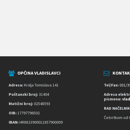
k
o
j
i
k
o
r
i
s
t
e
č
i
t
OPĆINA VLADISLAVCI
KONTAK
a
č
z
Adresa:
Kralja Tomislava 141
Tel/Fax:
031/3
a
s
Poštanski broj:
31404
Adresa elekt
pismena:
vla
l
Matični broj:
02548593
o
RAD NAČELNIK
n
OIB:
17797796502
a
Četvrtkom od 0
;
IBAN:
HR8823900011857900009
P