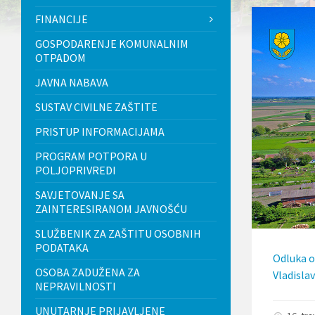
l
FINANCIJE
j
u
GOSPODARENJE KOMUNALNIM
č
OTPADOM
u
j
JAVNA NABAVA
e
s
SUSTAV CIVILNE ZAŠTITE
u
s
PRISTUP INFORMACIJAMA
t
a
PROGRAM POTPORA U
v
POLJOPRIVREDI
p
r
SAVJETOVANJE SA
i
ZAINTERESIRANOM JAVNOŠĆU
s
t
SLUŽBENIK ZA ZAŠTITU OSOBNIH
u
PODATAKA
p
Odluka o
a
OSOBA ZADUŽENA ZA
č
Vladislav
n
NEPRAVILNOSTI
o
UNUTARNJE PRIJAVLJENE
s