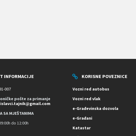
T INFORMACIJE
KORISNE POVEZNICE
91-007
Vozni red autobus
roničke pošte za primanje
Vozni red vlak
dislavci.tajnik@gmail.com
e-Građevinska dozvola
A SA MJEŠTANIMA
e-Građani
9:00h do 12:00h
Katastar