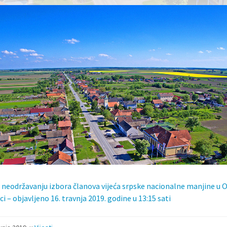
 neodržavanju izbora članova vijeća srpske nacionalne manjine u O
ci – objavljeno 16. travnja 2019. godine u 13:15 sati