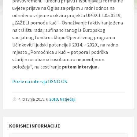
pravovremenu i urednu prijavu i ispunjavaju formalne
l
uvjete prijave na Oglas za prijam u radni odnos na
j
u
određeno vrijeme u okviru projekta UP.02.1.1.05.0219,
č
„ZAŽELI pomoć u kući – Osnaživanje i aktiviranje žena
u
na tržištu rada„ sufinanciranog iz Europskog
j
e
socijalnog fonda u sklopu Operativnog programa
s
Učinkoviti ljudski potencijali 2014. – 2020., na radno
u
mjesto „Pomoćnica u kući – potpora i podrška
s
t
starijim osobama i osobama u nepovoljnom
a
položaju“, na testiranje
putem intervjua.
v
p
r
Poziv na intervju DSNO OS
i
s
t
4. travnja 2019.
u
2019
,
Natječaji
u
p
a
č
n
KORISNE INFORMACIJE
o
s