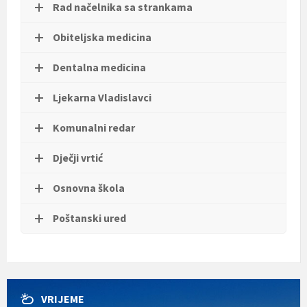
Rad načelnika sa strankama
t
i
.
Obiteljska medicina
Dentalna medicina
Ljekarna Vladislavci
Komunalni redar
Dječji vrtić
Osnovna škola
Poštanski ured
VRIJEME