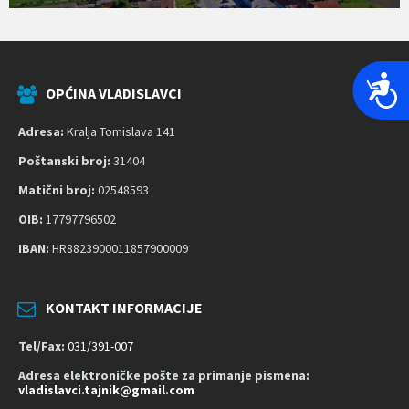
P
OPĆINA VLADISLAVCI
r
i
Adresa:
Kralja Tomislava 141
s
Poštanski broj:
31404
t
Matični broj:
02548593
u
p
OIB:
17797796502
a
IBAN:
HR8823900011857900009
č
n
o
KONTAKT INFORMACIJE
s
Tel/Fax:
031/391-007
t
Adresa elektroničke pošte za primanje pismena:
vladislavci.tajnik@gmail.com