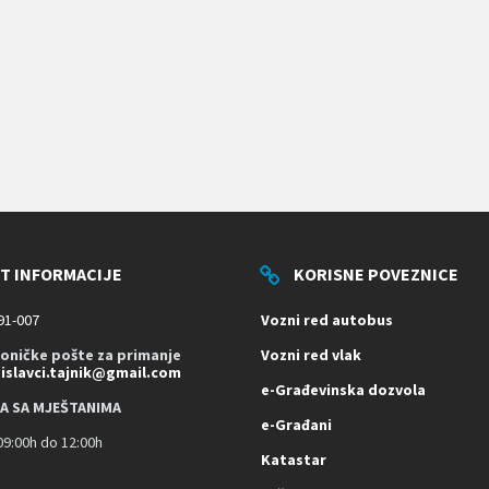
T INFORMACIJE
KORISNE POVEZNICE
91-007
Vozni red autobus
roničke pošte za primanje
Vozni red vlak
dislavci.tajnik@gmail.com
e-Građevinska dozvola
A SA MJEŠTANIMA
e-Građani
9:00h do 12:00h
Katastar