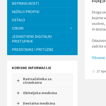
kojeg je
t
NEPRAVILNOSTI
i
.
VAŽNIJI PROPISI
Stoga se 
P
kojima s
OSTALO
r
osobno, 
i
IZBORI
t
ili dost
i
JEDINSTVENI DIGITALNI
s
Odazivom
PRISTUPNIK
n
i
zaštite o
PREDSTAVKE I PRITUŽBE
t
e
Obrazac 
C
o
n
KORISNE INFORMACIJE
t
27. lip
r
Rad načelnika sa
o
strankama
l
-
F
Obiteljska medicina
1
1
Dentalna medicina
d