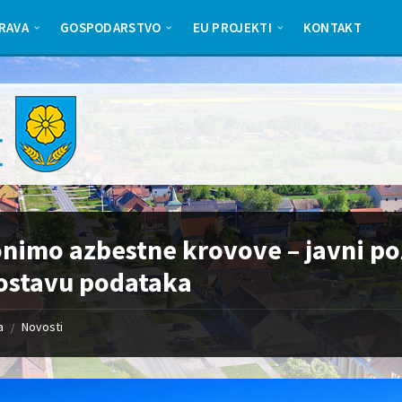
RAVA
GOSPODARSTVO
EU PROJEKTI
KONTAKT
nimo azbestne krovove – javni po
ostavu podataka
a
Novosti
/