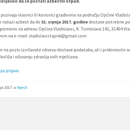
 izvjesno da će postati azbestni otpad.
pozivaju vlasnici ili korisnici građevina na području Općine Vladisla
e nalazi azbest da do
31. srpnja 2017. godine
dostave potrebne p
pismeno na adresu: Općina Vladislavci, K. Tomislava 141, 31404 Vla
avom na e-mail: vladislavci.tajnik@gmail.com
 na poziv izvršavate obvezu dostave podataka, ali i pridonosite o
koliša i očuvanju zdravlja svih mještana.
za prijavu
nja 2017.
u
Vijesti