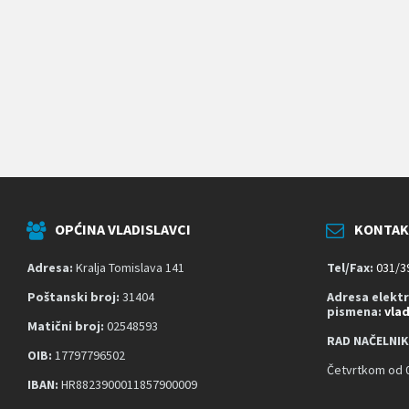
k
o
j
i
k
o
r
i
s
t
e
č
i
t
OPĆINA VLADISLAVCI
KONTAK
a
č
z
Adresa:
Kralja Tomislava 141
Tel/Fax:
031/3
a
s
Poštanski broj:
31404
Adresa elekt
pismena:
vla
l
Matični broj:
02548593
o
RAD NAČELNIK
n
OIB:
17797796502
a
Četvrtkom od 0
;
IBAN:
HR8823900011857900009
P