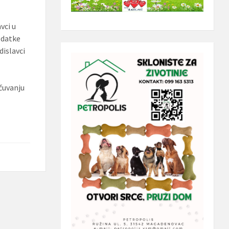
vci u
odatke
dislavci
čuvanju