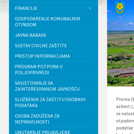
l
FINANCIJE
j
u
GOSPODARENJE KOMUNALNIM
č
OTPADOM
u
j
JAVNA NABAVA
e
s
SUSTAV CIVILNE ZAŠTITE
u
s
PRISTUP INFORMACIJAMA
t
a
PROGRAM POTPORA U
v
POLJOPRIVREDI
p
r
SAVJETOVANJE SA
i
ZAINTERESIRANOM JAVNOŠĆU
s
t
Prema čl
SLUŽBENIK ZA ZAŠTITU OSOBNIH
u
PODATAKA
p
azbest (
a
se nalaz
OSOBA ZADUŽENA ZA
č
otpadom 
n
NEPRAVILNOSTI
o
podatk
UNUTARNJE PRIJAVLJENE
s