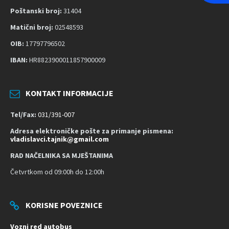
i
Poštanski broj:
31404
s
Matični broj:
02548593
t
OIB:
17797796502
u
p
IBAN:
HR8823900011857900009
a
č
KONTAKT INFORMACIJE
n
o
Tel/Fax:
031/391-007
s
Adresa elektroničke pošte za primanje pismena:
t
vladislavci.tajnik@gmail.com
RAD NAČELNIKA SA MJEŠTANIMA
Četvrtkom od 09:00h do 12:00h
KORISNE POVEZNICE
Vozni red autobus