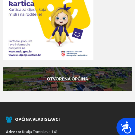
OPĆINA VLADISLAVCI
P
r
Adresa:
Kralja Tomislava 141