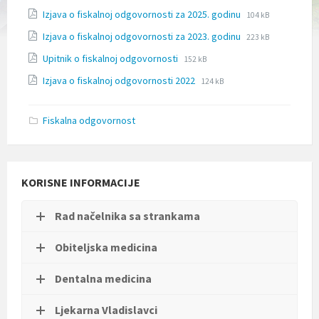
l
File
File
Izjava o fiskalnoj odgovornosti za 2025. godinu
104 kB
j
extension:
size:
u
File
File
Izjava o fiskalnoj odgovornosti za 2023. godinu
pdf
223 kB
č
extension:
size:
File
File
u
Upitnik o fiskalnoj odgovornosti
152 kB
pdf
extension:
size:
j
File
File
Izjava o fiskalnoj odgovornosti 2022
pdf
124 kB
e
extension:
size:
s
pdf
u
Fiskalna odgovornost
s
t
a
v
p
KORISNE INFORMACIJE
r
i
s
Rad načelnika sa strankama
t
u
Obiteljska medicina
p
a
č
Dentalna medicina
n
o
Ljekarna Vladislavci
s