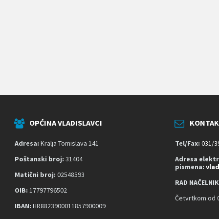
k
o
j
i
k
o
r
i
s
t
e
č
i
t
OPĆINA VLADISLAVCI
KONTAK
a
č
z
Adresa:
Kralja Tomislava 141
Tel/Fax:
031/3
a
s
Poštanski broj:
31404
Adresa elekt
pismena:
vla
l
Matični broj:
02548593
o
RAD NAČELNIK
n
OIB:
17797796502
a
Četvrtkom od 0
;
IBAN:
HR8823900011857900009
P