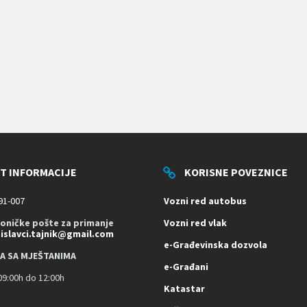
T INFORMACIJE
KORISNE POVEZNICE
91-007
Vozni red autobus
roničke pošte za primanje
Vozni red vlak
dislavci.tajnik@gmail.com
e-Građevinska dozvola
A SA MJEŠTANIMA
e-Građani
9:00h do 12:00h
Katastar