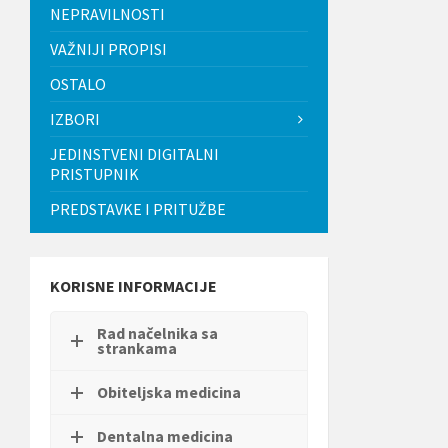
t
NEPRAVILNOSTI
i
.
VAŽNIJI PROPISI
P
OSTALO
r
i
IZBORI
t
i
JEDINSTVENI DIGITALNI
s
PRISTUPNIK
n
i
PREDSTAVKE I PRITUŽBE
t
e
C
o
n
KORISNE INFORMACIJE
t
r
Rad načelnika sa
o
strankama
l
-
F
Obiteljska medicina
1
1
Dentalna medicina
d