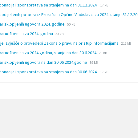
File
File
donacija i sponzorstava sa stanjem na dan 31.12.2024.
17 kB
extension:
size:
dodijeljenih potpora iz Proračuna Općine Vladislavci za 2024. stanje 31.12.2
docx
File
File
ar sklopljenih ugovora 2024. godine
50 kB
extension:
size:
File
File
narudžbenica za 2024. godinu
33 kB
xlsx
extension:
size:
File
File
je izvješće o provedebi Zakona o pravu na pristup informacijama
xlsx
213 kB
extension
size:
File
File
narudžbenica za 2024.godinu, stanje na dan 30.6.2024
23 kB
pdf
extension:
size:
File
File
ar sklopljenih ugovora na dan 30.06.2024.godine
39 kB
xlsx
extension:
size:
File
File
donacija i sponzorstava sa stanjem na dan 30.06.2024.
xlsx
17 kB
extension:
size:
docx