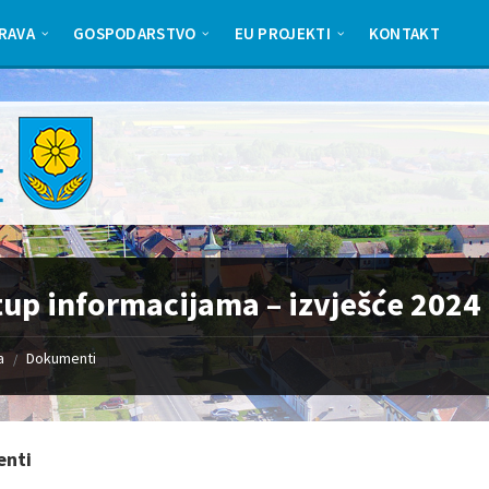
RAVA
GOSPODARSTVO
EU PROJEKTI
KONTAKT
tup informacijama – izvješće 2024
a
Dokumenti
/
nti