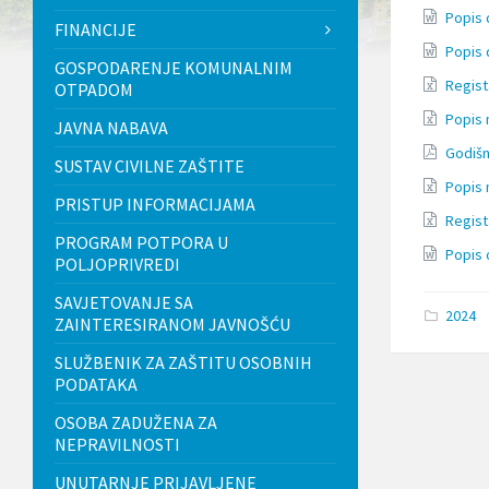
l
Popis 
FINANCIJE
j
u
Popis 
GOSPODARENJE KOMUNALNIM
č
Regist
OTPADOM
u
j
Popis 
JAVNA NABAVA
e
s
Godišn
SUSTAV CIVILNE ZAŠTITE
u
Popis 
s
PRISTUP INFORMACIJAMA
t
Regist
a
PROGRAM POTPORA U
v
Popis 
POLJOPRIVREDI
p
r
SAVJETOVANJE SA
i
2024
ZAINTERESIRANOM JAVNOŠĆU
s
t
SLUŽBENIK ZA ZAŠTITU OSOBNIH
u
PODATAKA
p
a
OSOBA ZADUŽENA ZA
č
n
NEPRAVILNOSTI
o
UNUTARNJE PRIJAVLJENE
s