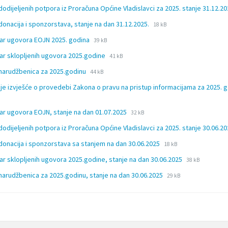
dodijeljenih potpora iz Proračuna Općine Vladislavci za 2025. stanje 31.12.2
File
File
donacija i sponzorstava, stanje na dan 31.12.2025.
18 kB
extension:
size:
File
File
ar ugovora EOJN 2025. godina
39 kB
docx
extension:
size:
File
File
ar sklopljenih ugovora 2025.godine
xlsx
41 kB
extension:
size:
File
File
narudžbenica za 2025.godinu
44 kB
xlsx
extension:
size:
je izvješće o provedebi Zakona o pravu na pristup informacijama za 2025. 
xlsx
File
File
ar ugovora EOJN, stanje na dan 01.07.2025
32 kB
extension:
size:
dodijeljenih potpora iz Proračuna Općine Vladislavci za 2025. stanje 30.06.2
xlsx
File
File
donacija i sponzorstava sa stanjem na dan 30.06.2025
18 kB
extension:
size:
File
File
ar sklopljenih ugovora 2025.godine, stanje na dan 30.06.2025
docx
38 kB
extension:
size:
File
File
narudžbenica za 2025.godinu, stanje na dan 30.06.2025
29 kB
xlsx
extension:
size:
xlsx