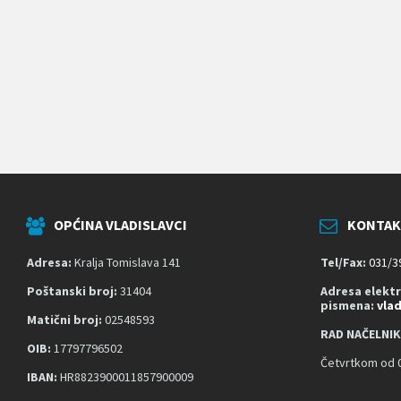
k
o
j
i
k
o
r
i
s
t
e
č
i
t
OPĆINA VLADISLAVCI
KONTAK
a
č
z
Adresa:
Kralja Tomislava 141
Tel/Fax:
031/3
a
s
Poštanski broj:
31404
Adresa elekt
pismena:
vla
l
Matični broj:
02548593
o
RAD NAČELNIK
n
OIB:
17797796502
a
Četvrtkom od 0
;
IBAN:
HR8823900011857900009
P