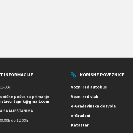
T INFORMACIJE
KORISNE POVEZNICE
91-007
Vozni red autobus
roničke pošte za primanje
Vozni red vlak
dislavci.tajnik@gmail.com
e-Građevinska dozvola
A SA MJEŠTANIMA
e-Građani
9:00h do 12:00h
Katastar