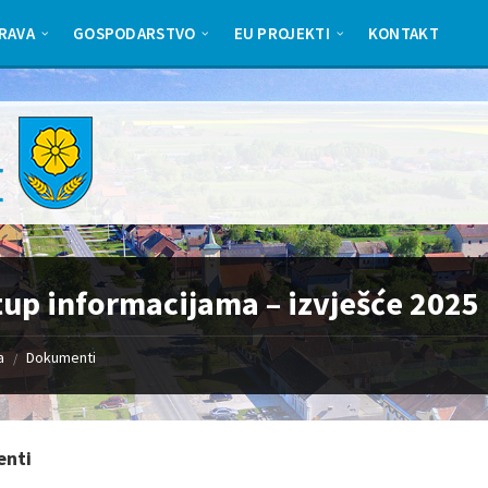
RAVA
GOSPODARSTVO
EU PROJEKTI
KONTAKT
tup informacijama – izvješće 2025
a
Dokumenti
/
nti