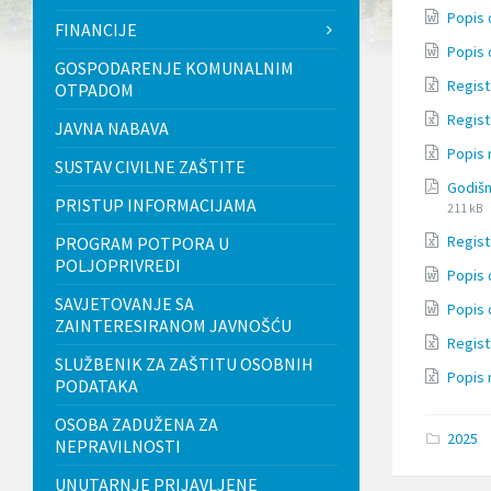
l
Popis 
FINANCIJE
j
u
Popis 
GOSPODARENJE KOMUNALNIM
č
Regist
OTPADOM
u
j
Regist
JAVNA NABAVA
e
s
Popis 
SUSTAV CIVILNE ZAŠTITE
u
Godišn
s
PRISTUP INFORMACIJAMA
t
211 kB
a
Regist
PROGRAM POTPORA U
v
POLJOPRIVREDI
p
Popis 
r
SAVJETOVANJE SA
i
Popis 
ZAINTERESIRANOM JAVNOŠĆU
s
Regist
t
SLUŽBENIK ZA ZAŠTITU OSOBNIH
u
Popis 
PODATAKA
p
a
OSOBA ZADUŽENA ZA
č
2025
n
NEPRAVILNOSTI
o
UNUTARNJE PRIJAVLJENE
s