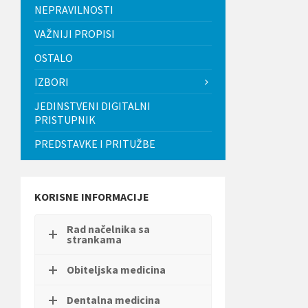
t
NEPRAVILNOSTI
i
.
VAŽNIJI PROPISI
P
OSTALO
r
i
IZBORI
t
i
JEDINSTVENI DIGITALNI
s
PRISTUPNIK
n
i
PREDSTAVKE I PRITUŽBE
t
e
C
o
n
KORISNE INFORMACIJE
t
r
Rad načelnika sa
o
strankama
l
-
F
Obiteljska medicina
1
1
Dentalna medicina
d