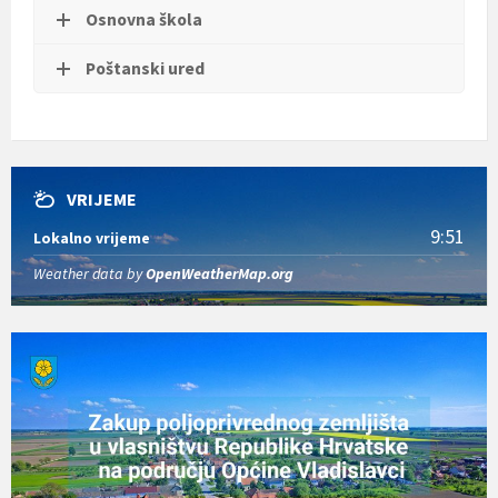
Osnovna škola
Poštanski ured
VRIJEME
9:51
Lokalno vrijeme
Weather data by
OpenWeatherMap.org