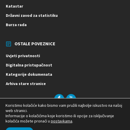
Katastar
Državni zavod za statistiku
Burza rada
OSTALE POVEZNICE
Uvjeti privatnosti
Digitalna pristupačnost
Kategorije dokumenata
Arhiva stare stranice
Facebook
YouTube
Koristimo kolačiće kako bismo vam pružili najbolje iskustvo na našoj
© 2026 Općina Vladislavci | Izrada:
web stranici.
Informacije o kolačićima koje koristimo ili opcije za isključivanje
kolačića možete pronaći u
postavkama
.