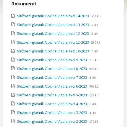
l
Dokumenti
j
u
File
File
Službeni glasnik Općine Vladislavci 14-2023
551 kB
č
extension:
size:
u
File
File
Službeni glasnik Općine Vladislavci 13-2023
pdf
5 MB
j
extension:
size:
File
File
e
Službeni glasnik Općine Vladislavci 12-2023
pdf
5 MB
extension:
size:
s
File
File
Službeni glasnik Općine Vladislavci 11-2023
pdf
892 kB
u
extension:
size:
s
File
File
Službeni glasnik Općine Vladislavci 10-2023
pdf
7 MB
t
extension:
size:
a
File
File
Službeni glasnik Općine Vladislavci 9-2023
298 kB
pdf
v
extension:
size:
File
File
Službeni glasnik Općine Vladislavci 8-2023
p
pdf
944 kB
extension:
size:
r
File
File
Službeni glasnik Općine Vladislavci 7-2023
pdf
4 MB
i
extension:
size:
s
File
File
Službeni glasnik Općine Vladislavci 6-2023
pdf
569 kB
t
extension:
size:
File
u
File
Službeni glasnik Općine Vladislavci 5-2023
pdf
689 kB
extension:
p
size:
File
File
Službeni glasnik Općine Vladislavci 4-2023
pdf
1 MB
a
extension:
size:
č
File
File
Službeni glasnik Općine Vladislavci 3-2023
pdf
4 MB
n
extension:
size:
o
File
File
Službeni glasnik Općine Vladislavci 2-2023
pdf
372 kB
s
extension:
size: