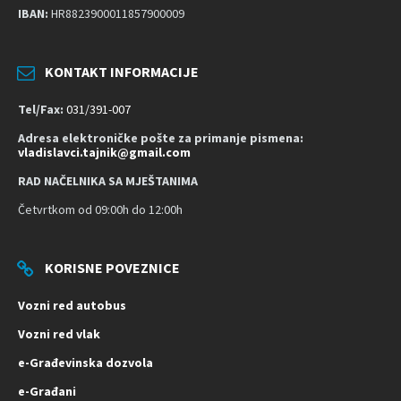
n
IBAN:
HR8823900011857900009
o
s
KONTAKT INFORMACIJE
t
Tel/Fax:
031/391-007
Adresa elektroničke pošte za primanje pismena:
vladislavci.tajnik@gmail.com
RAD NAČELNIKA SA MJEŠTANIMA
Četvrtkom od 09:00h do 12:00h
KORISNE POVEZNICE
Vozni red autobus
Vozni red vlak
e-Građevinska dozvola
e-Građani