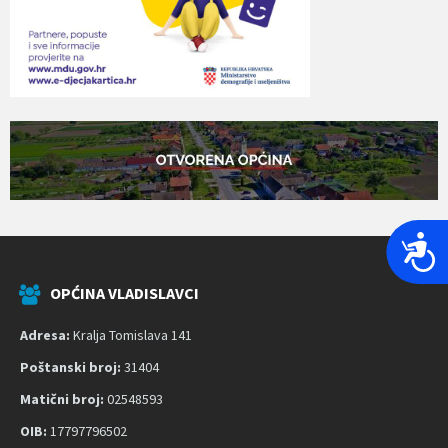
P
r
i
OPĆINA VLADISLAVCI
s
Adresa:
Kralja Tomislava 141
t
u
Poštanski broj:
31404
p
Matični broj:
02548593
a
OIB:
17797796502
č