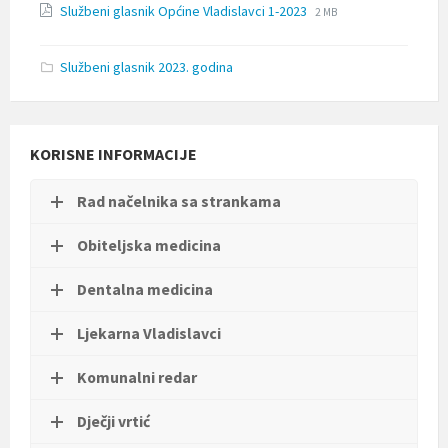
File
File
Službeni glasnik Općine Vladislavci 1-2023
t
pdf
2 MB
extension:
size:
i
pdf
.
Službeni glasnik 2023. godina
KORISNE INFORMACIJE
Rad načelnika sa strankama
Obiteljska medicina
Dentalna medicina
Ljekarna Vladislavci
Komunalni redar
Dječji vrtić