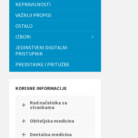
t
NEPRAVILNOSTI
i
.
VAŽNIJI PROPISI
P
OSTALO
r
i
IZBORI
t
i
JEDINSTVENI DIGITALNI
s
PRISTUPNIK
n
i
PREDSTAVKE I PRITUŽBE
t
e
C
o
n
KORISNE INFORMACIJE
t
r
Rad načelnika sa
o
strankama
l
-
F
Obiteljska medicina
1
1
Dentalna medicina
d