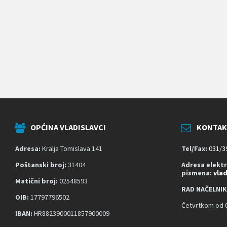
k
o
j
i
k
o
r
i
s
t
e
č
i
t
OPĆINA VLADISLAVCI
KONTAK
a
č
z
Adresa:
Kralja Tomislava 141
Tel/Fax:
031/3
a
s
Poštanski broj:
31404
Adresa elekt
pismena:
vla
l
Matični broj:
02548593
o
RAD NAČELNIK
n
OIB:
17797796502
a
Četvrtkom od 0
;
IBAN:
HR8823900011857900009
P