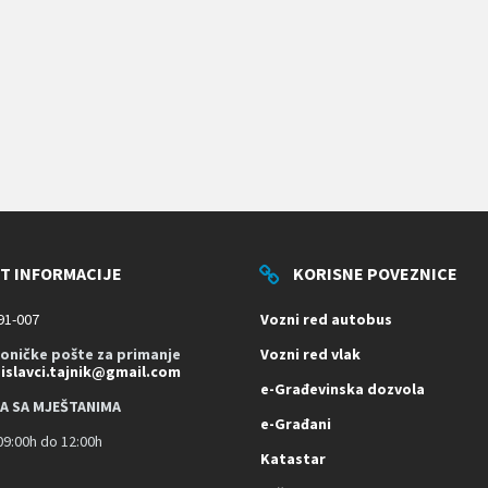
T INFORMACIJE
KORISNE POVEZNICE
91-007
Vozni red autobus
roničke pošte za primanje
Vozni red vlak
dislavci.tajnik@gmail.com
e-Građevinska dozvola
A SA MJEŠTANIMA
e-Građani
9:00h do 12:00h
Katastar