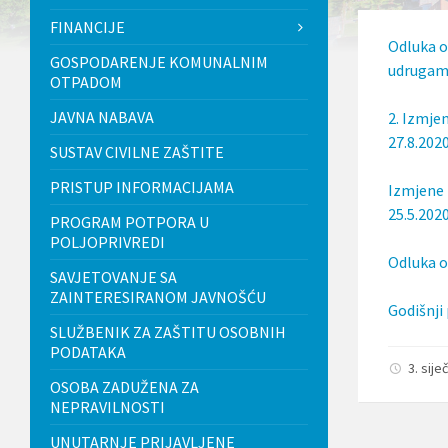
l
FINANCIJE
j
Odluka o
u
GOSPODARENJE KOMUNALNIM
č
udrugama
OTPADOM
u
j
JAVNA NABAVA
2. Izmje
e
s
27.8.2020
SUSTAV CIVILNE ZAŠTITE
u
s
PRISTUP INFORMACIJAMA
Izmjene 
t
a
25.5.2020
PROGRAM POTPORA U
v
POLJOPRIVREDI
p
Odluka o
r
SAVJETOVANJE SA
i
ZAINTERESIRANOM JAVNOŠĆU
s
Godišnji 
t
SLUŽBENIK ZA ZAŠTITU OSOBNIH
u
PODATAKA
p
3. sije
a
OSOBA ZADUŽENA ZA
č
n
NEPRAVILNOSTI
o
UNUTARNJE PRIJAVLJENE
s