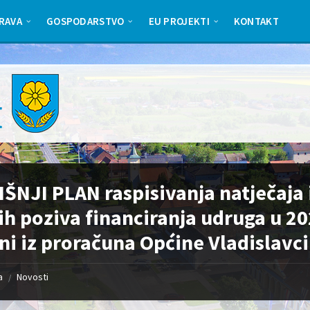
RAVA
GOSPODARSTVO
EU PROJEKTI
KONTAKT
ŠNJI PLAN raspisivanja natječaja 
ih poziva financiranja udruga u 20
ni iz proračuna Općine Vladislavci
a
Novosti
/