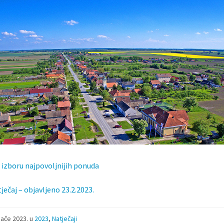
 izboru najpovoljnijih ponuda
ječaj – objavljeno 23.2.2023.
ljače 2023.
u
2023
,
Natječaji