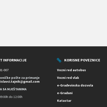
T INFORMACIJE
KORISNE POVEZNICE
91-007
Vozni red autobus
roničke pošte za primanje
Vozni red vlak
dislavci.tajnik@gmail.com
e-Građevinska dozvola
A SA MJEŠTANIMA
e-Građani
9:00h do 12:00h
Katastar