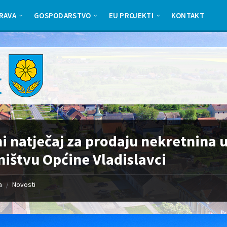
RAVA
GOSPODARSTVO
EU PROJEKTI
KONTAKT
i natječaj za prodaju nekretnina 
ništvu Općine Vladislavci
a
Novosti
/