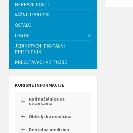
t
NEPRAVILNOSTI
i
.
VAŽNIJI PROPISI
P
OSTALO
r
i
IZBORI
t
i
JEDINSTVENI DIGITALNI
s
PRISTUPNIK
n
i
PREDSTAVKE I PRITUŽBE
t
e
C
o
n
KORISNE INFORMACIJE
t
r
Rad načelnika sa
o
strankama
l
-
F
Obiteljska medicina
1
1
Dentalna medicina
d