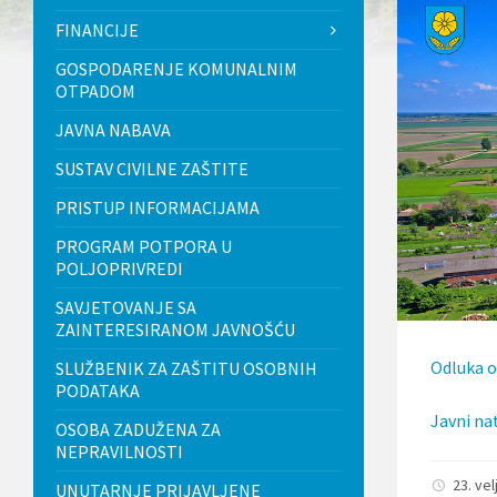
l
FINANCIJE
j
u
GOSPODARENJE KOMUNALNIM
č
OTPADOM
u
j
JAVNA NABAVA
e
s
SUSTAV CIVILNE ZAŠTITE
u
s
PRISTUP INFORMACIJAMA
t
a
PROGRAM POTPORA U
v
POLJOPRIVREDI
p
r
SAVJETOVANJE SA
i
ZAINTERESIRANOM JAVNOŠĆU
s
t
Odluka o
SLUŽBENIK ZA ZAŠTITU OSOBNIH
u
PODATAKA
p
a
Javni nat
OSOBA ZADUŽENA ZA
č
n
NEPRAVILNOSTI
o
23. ve
UNUTARNJE PRIJAVLJENE
s