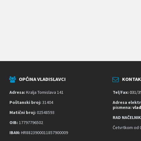
k
o
j
i
k
o
r
i
s
t
e
č
i
t
OPĆINA VLADISLAVCI
KONTAK
a
č
z
Adresa:
Kralja Tomislava 141
Tel/Fax:
031/3
a
s
Poštanski broj:
31404
Adresa elekt
pismena:
vla
l
Matični broj:
02548593
o
RAD NAČELNIK
n
OIB:
17797796502
a
Četvrtkom od 0
;
IBAN:
HR8823900011857900009
P