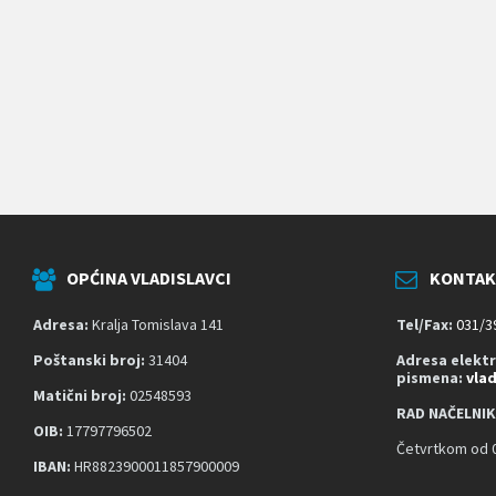
k
o
j
i
k
o
r
i
s
t
e
č
i
t
OPĆINA VLADISLAVCI
KONTAK
a
č
z
Adresa:
Kralja Tomislava 141
Tel/Fax:
031/3
a
s
Poštanski broj:
31404
Adresa elekt
pismena:
vla
l
Matični broj:
02548593
o
RAD NAČELNIK
n
OIB:
17797796502
a
Četvrtkom od 0
;
IBAN:
HR8823900011857900009
P