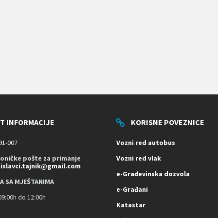
T INFORMACIJE
KORISNE POVEZNICE
91-007
Vozni red autobus
roničke pošte za primanje
Vozni red vlak
dislavci.tajnik@gmail.com
e-Građevinska dozvola
A SA MJEŠTANIMA
e-Građani
9:00h do 12:00h
Katastar