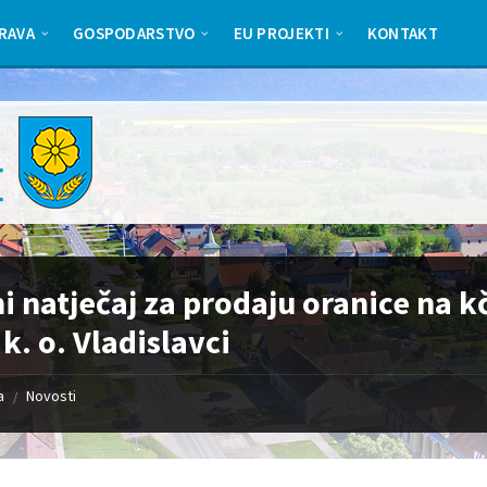
RAVA
GOSPODARSTVO
EU PROJEKTI
KONTAKT
i natječaj za prodaju oranice na k
 k. o. Vladislavci
a
Novosti
/