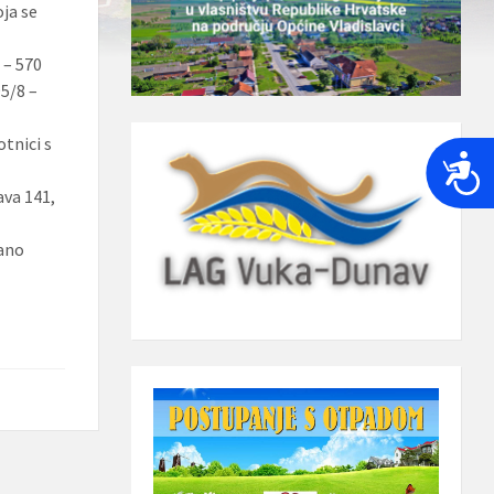
n
oja se
a
 – 570
95/8 –
tnici s
P
r
ava 141,
i
s
lano
t
u
p
a
č
n
o
s
t