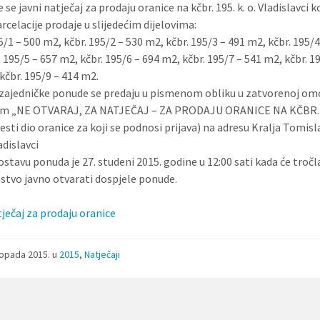
 se javni natječaj za prodaju oranice na kčbr. 195. k. o. Vladislavci k
rcelacije prodaje u slijedećim dijelovima:
5/1 – 500 m2, kčbr. 195/2 – 530 m2, kčbr. 195/3 – 491 m2, kčbr. 195/4
 195/5 – 657 m2, kčbr. 195/6 – 694 m2, kčbr. 195/7 – 541 m2, kčbr. 1
kčbr. 195/9 – 414 m2.
ajedničke ponude se predaju u pismenom obliku u zatvorenoj omo
m „NE OTVARAJ, ZA NATJEČAJ – ZA PRODAJU ORANICE NA KČBR.
esti dio oranice za koji se podnosi prijava) na adresu Kralja Tomisl
adislavci
ostavu ponuda je 27. studeni 2015. godine u 12:00 sati kada će troč
stvo javno otvarati dospjele ponude.
tječaj za prodaju oranice
stopada 2015.
u
2015
,
Natječaji