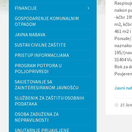
Raspisuje
l
FINANCIJE
j
nakon pa
u
-kčbr. 19
GOSPODARENJE KOMUNALNIM
č
OTPADOM
m2, kčbr.
u
j
461 m2 i 
JAVNA NABAVA
e
Ponude/z
s
SUSTAV CIVILNE ZAŠTITE
naznako
u
s
195/(nav
PRISTUP INFORMACIJAMA
t
31404 Vl
a
PROGRAM POTPORA U
Rok za d
v
POLJOPRIVREDI
p
Povjeren
r
SAVJETOVANJE SA
i
ZAINTERESIRANOM JAVNOŠĆU
Javni na
s
t
SLUŽBENIK ZA ZAŠTITU OSOBNIH
u
PODATAKA
p
27. li
a
OSOBA ZADUŽENA ZA
č
n
NEPRAVILNOSTI
o
UNUTARNJE PRIJAVLJENE
s