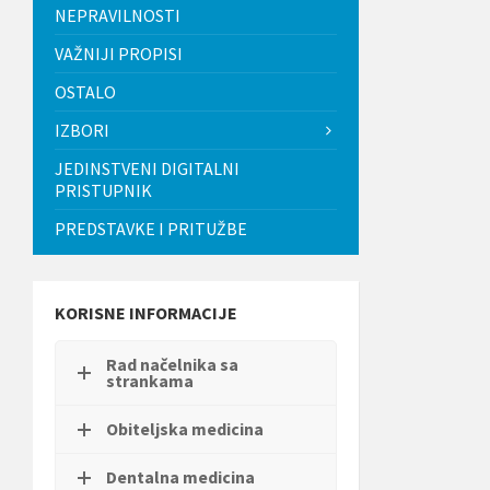
t
NEPRAVILNOSTI
i
.
VAŽNIJI PROPISI
P
OSTALO
r
i
IZBORI
t
i
JEDINSTVENI DIGITALNI
s
PRISTUPNIK
n
i
PREDSTAVKE I PRITUŽBE
t
e
C
o
n
KORISNE INFORMACIJE
t
r
Rad načelnika sa
o
strankama
l
-
F
Obiteljska medicina
1
1
Dentalna medicina
d