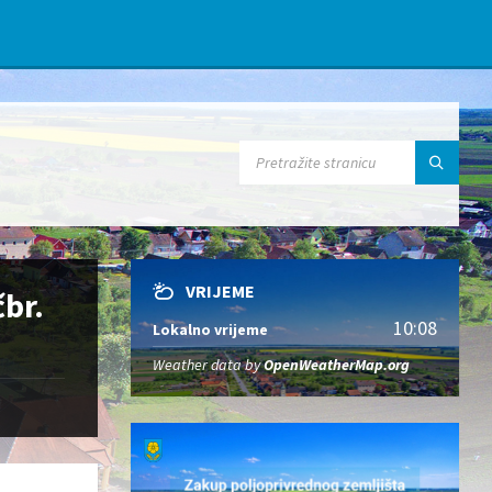
s
t
e
č
i
SEARCH:
t
a
č
i
m
VRIJEME
čbr.
a
10:08
Lokalno vrijeme
z
Weather data by
OpenWeatherMap.org
a
s
l
o