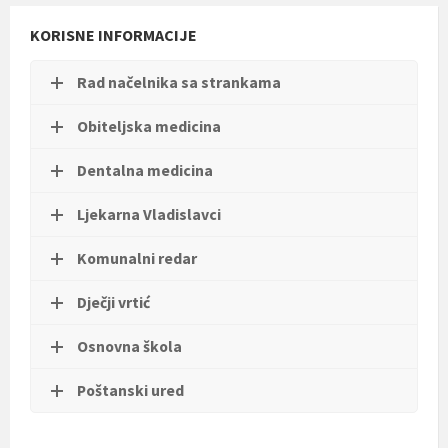
t
i
KORISNE INFORMACIJE
.
Rad načelnika sa strankama
Obiteljska medicina
Dentalna medicina
Ljekarna Vladislavci
Komunalni redar
Dječji vrtić
Osnovna škola
Poštanski ured