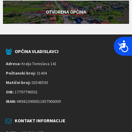
P
r
OPĆINA VLADISLAVCI
i
Adresa:
Kralja Tomislava 141
s
t
Poštanski broj:
31404
u
Matični broj:
02548593
p
OIB:
17797796502
a
č
IBAN:
HR8823900011857900009
n
o
KONTAKT INFORMACIJE
s
t