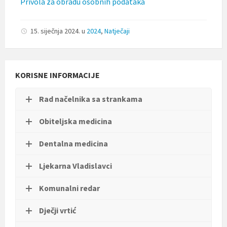
Privola za obradu osobnih podataka
t
i
.
15. siječnja 2024.
u
2024
,
Natječaji
KORISNE INFORMACIJE
Rad načelnika sa strankama
Obiteljska medicina
Dentalna medicina
Ljekarna Vladislavci
Komunalni redar
Dječji vrtić