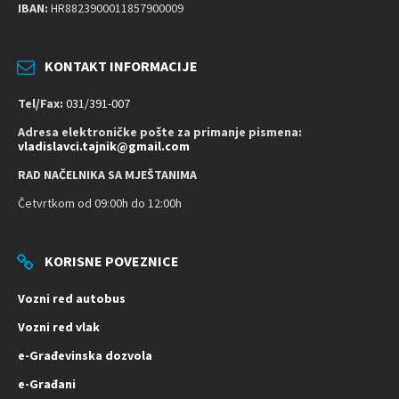
IBAN:
HR8823900011857900009
n
o
s
KONTAKT INFORMACIJE
t
Tel/Fax:
031/391-007
Adresa elektroničke pošte za primanje pismena:
vladislavci.tajnik@gmail.com
RAD NAČELNIKA SA MJEŠTANIMA
Četvrtkom od 09:00h do 12:00h
KORISNE POVEZNICE
Vozni red autobus
Vozni red vlak
e-Građevinska dozvola
e-Građani