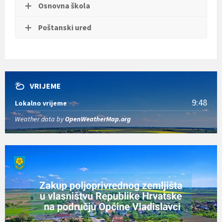
Osnovna škola
Poštanski ured
VRIJEME
9:48
Lokalno vrijeme
Weather data by
OpenWeatherMap.org