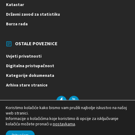
Katastar
Državni zavod za statistiku
Burza rada
OSTALE POVEZNICE
Uvjeti privatnosti
Digitalna pristupačnost
Kategorije dokumenata
Arhiva stare stranice
Facebook
YouTube
Koristimo kolačiće kako bismo vam pružili najbolje iskustvo na našoj
© 2026 Općina Vladislavci | Izrada:
web stranici.
Informacije o kolačićima koje koristimo ili opcije za isključivanje
kolačića možete pronaći u
postavkama
.
Prihvaćam