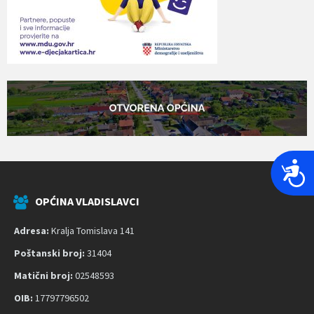
P
r
i
OPĆINA VLADISLAVCI
s
Adresa:
Kralja Tomislava 141
t
u
Poštanski broj:
31404
p
Matični broj:
02548593
a
OIB:
17797796502
č