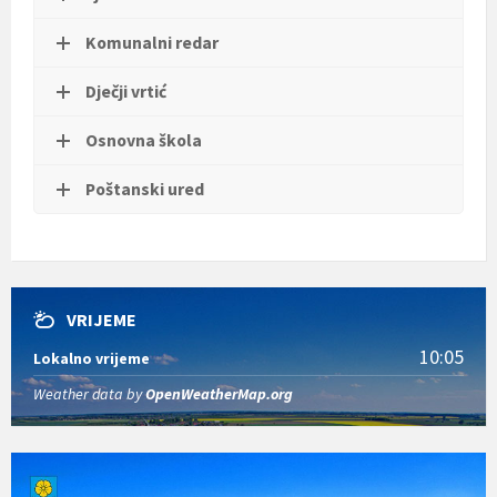
Komunalni redar
Dječji vrtić
Osnovna škola
Poštanski ured
VRIJEME
10:05
Lokalno vrijeme
Weather data by
OpenWeatherMap.org