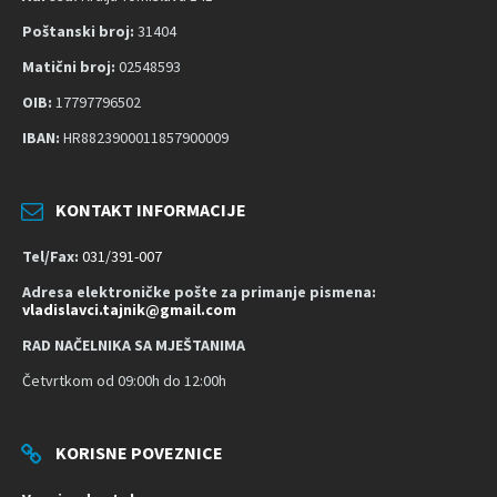
u
p
Poštanski broj:
31404
a
Matični broj:
02548593
č
OIB:
17797796502
n
IBAN:
HR8823900011857900009
o
s
t
KONTAKT INFORMACIJE
Tel/Fax:
031/391-007
Adresa elektroničke pošte za primanje pismena:
vladislavci.tajnik@gmail.com
RAD NAČELNIKA SA MJEŠTANIMA
Četvrtkom od 09:00h do 12:00h
KORISNE POVEZNICE