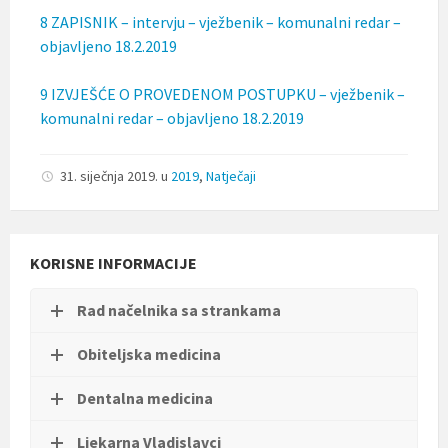
t
8 ZAPISNIK – intervju – vježbenik – komunalni redar –
i
objavljeno 18.2.2019
.
9 IZVJEŠĆE O PROVEDENOM POSTUPKU – vježbenik –
komunalni redar – objavljeno 18.2.2019
31. siječnja 2019.
u
2019
,
Natječaji
KORISNE INFORMACIJE
Rad načelnika sa strankama
Obiteljska medicina
Dentalna medicina
Ljekarna Vladislavci