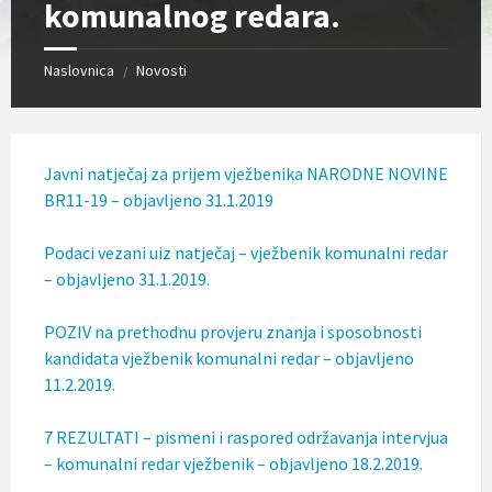
komunalnog redara.
l
j
u
č
Naslovnica
Novosti
/
u
j
e
s
u
Javni natječaj za prijem vježbenika NARODNE NOVINE
s
BR11-19 – objavljeno 31.1.2019
t
a
v
Podaci vezani uiz natječaj – vježbenik komunalni redar
p
– objavljeno 31.1.2019.
r
i
s
POZIV na prethodnu provjeru znanja i sposobnosti
t
kandidata vježbenik komunalni redar – objavljeno
u
11.2.2019.
p
a
č
7 REZULTATI – pismeni i raspored održavanja intervjua
n
– komunalni redar vježbenik – objavljeno 18.2.2019.
o
s