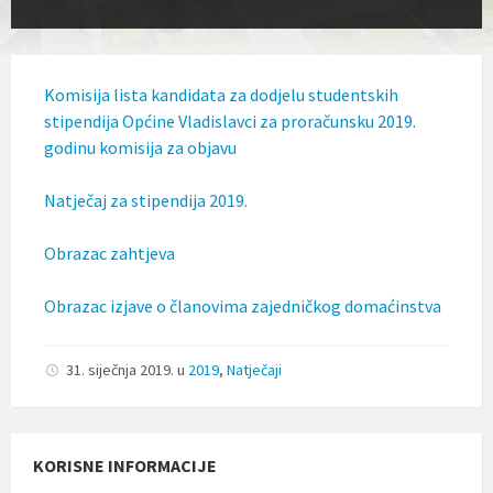
l
j
u
č
u
Komisija lista kandidata za dodjelu studentskih
j
stipendija Općine Vladislavci za proračunsku 2019.
e
godinu komisija za objavu
s
u
s
Natječaj za stipendija 2019.
t
a
v
Obrazac zahtjeva
p
r
Obrazac izjave o članovima zajedničkog domaćinstva
i
s
t
u
31. siječnja 2019.
u
2019
,
Natječaji
p
a
č
n
KORISNE INFORMACIJE
o
s