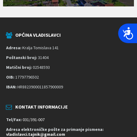
P
OPĆINA VLADISLAVCI
r
i
Adresa:
Kralja Tomislava 141
s
Poštanski broj:
31404
t
Matični broj:
02548593
u
p
OIB:
17797796502
a
IBAN:
HR8823900011857900009
č
n
o
KONTAKT INFORMACIJE
s
Tel/Fax:
031/391-007
t
Adresa elektroničke pošte za primanje pismena:
vladislavci.tajnik@gmail.com