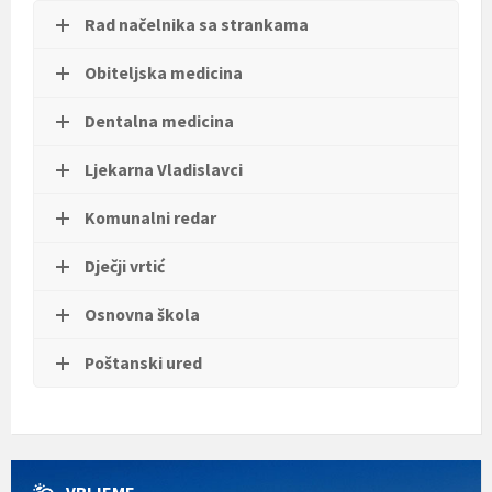
t
Rad načelnika sa strankama
i
.
Obiteljska medicina
Dentalna medicina
Ljekarna Vladislavci
Komunalni redar
Dječji vrtić
Osnovna škola
Poštanski ured
VRIJEME