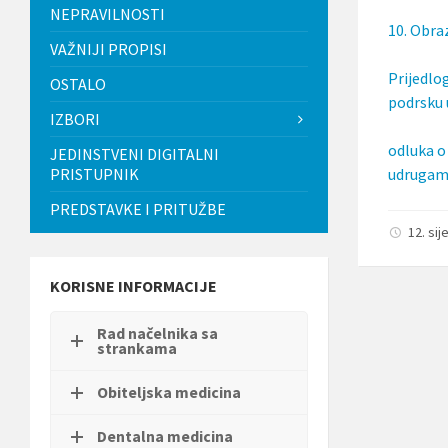
t
NEPRAVILNOSTI
10. Obra
i
.
VAŽNIJI PROPISI
P
Prijedlo
OSTALO
r
podrsku 
i
IZBORI
t
i
odluka o
JEDINSTVENI DIGITALNI
s
PRISTUPNIK
udrugama
n
i
PREDSTAVKE I PRITUŽBE
t
e
12. sij
C
o
n
KORISNE INFORMACIJE
t
r
Rad načelnika sa
o
strankama
l
-
F
Obiteljska medicina
1
1
Dentalna medicina
d