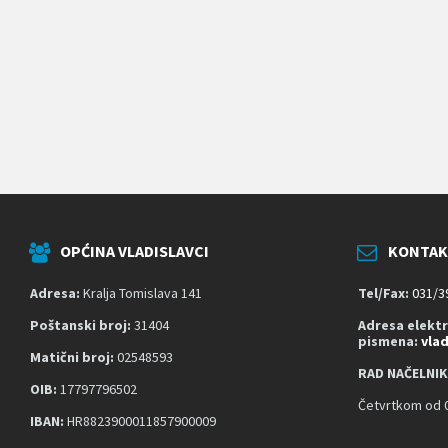
k
o
j
i
k
o
r
i
s
t
e
č
i
t
OPĆINA VLADISLAVCI
KONTAK
a
č
z
Adresa:
Kralja Tomislava 141
Tel/Fax:
031/3
a
s
Poštanski broj:
31404
Adresa elekt
pismena:
vla
l
Matični broj:
02548593
o
RAD NAČELNIK
n
OIB:
17797796502
a
Četvrtkom od 0
;
IBAN:
HR8823900011857900009
P