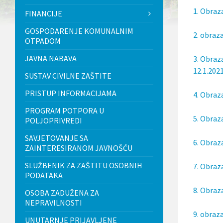
l
1. Obraz
FINANCIJE
j
u
GOSPODARENJE KOMUNALNIM
č
2. obraz
OTPADOM
u
j
JAVNA NABAVA
3. Obraz
e
s
12.1.2021
SUSTAV CIVILNE ZAŠTITE
u
s
PRISTUP INFORMACIJAMA
4. Obraz
t
a
PROGRAM POTPORA U
v
5. Obraz
POLJOPRIVREDI
p
r
SAVJETOVANJE SA
i
6. Obraz
ZAINTERESIRANOM JAVNOŠĆU
s
t
SLUŽBENIK ZA ZAŠTITU OSOBNIH
7. Obraza
u
PODATAKA
p
a
8. Obraz
OSOBA ZADUŽENA ZA
č
n
NEPRAVILNOSTI
o
9. obraza
UNUTARNJE PRIJAVLJENE
s