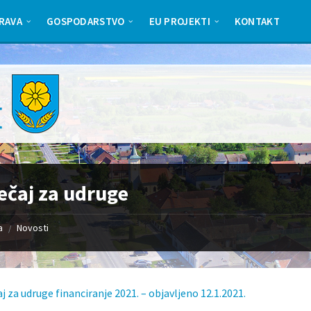
RAVA
GOSPODARSTVO
EU PROJEKTI
KONTAKT
ečaj za udruge
a
Novosti
/
j za udruge financiranje 2021. – objavljeno 12.1.2021.