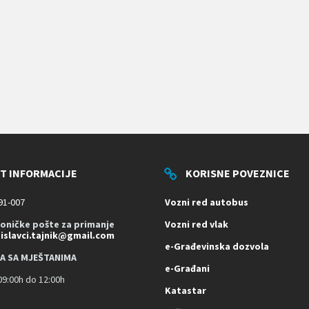
T INFORMACIJE
KORISNE POVEZNICE
91-007
Vozni red autobus
roničke pošte za primanje
Vozni red vlak
dislavci.tajnik@gmail.com
e-Građevinska dozvola
A SA MJEŠTANIMA
e-Građani
9:00h do 12:00h
Katastar