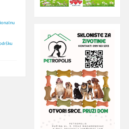
cionalnu
podršku