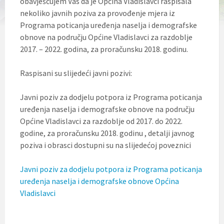
obavješćujem Vas da je Općina Vladislavci raspisala
l
nekoliko javnih poziva za provođenje mjera iz
j
u
Programa poticanja uređenja naselja i demografske
č
obnove na području Općine Vladislavci za razdoblje
u
2017. – 2022. godina, za proračunsku 2018. godinu.
j
e
s
Raspisani su slijedeći javni pozivi:
u
s
t
Javni poziv za dodjelu potpora iz Programa poticanja
a
uređenja naselja i demografske obnove na području
v
Općine Vladislavci za razdoblje od 2017. do 2022.
p
r
godine, za proračunsku 2018. godinu , detalji javnog
i
poziva i obrasci dostupni su na slijedećoj poveznici
s
t
u
Javni poziv za dodjelu potpora iz Programa poticanja
p
uređenja naselja i demografske obnove Općina
a
Vladislavci
č
n
o
s