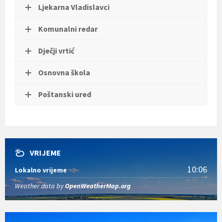
Ljekarna Vladislavci
Komunalni redar
Dječji vrtić
Osnovna škola
Poštanski ured
VRIJEME
10:06
Lokalno vrijeme
Weather data by
OpenWeatherMap.org