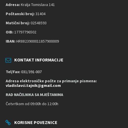
č
Adresa:
Kralja Tomislava 141
n
Poštanski broj:
31404
o
s
Matični broj:
02548593
t
OIB:
17797796502
IBAN:
HR8823900011857900009
KONTAKT INFORMACIJE
Tel/Fax:
031/391-007
Adresa elektroničke pošte za primanje pismena:
vladislavci.tajnik@gmail.com
RAD NAČELNIKA SA MJEŠTANIMA
Četvrtkom od 09:00h do 12:00h
KORISNE POVEZNICE