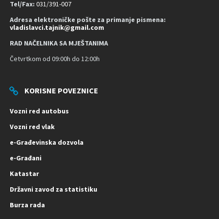
t
Tel/Fax:
031/391-007
Adresa elektroničke pošte za primanje pismena:
vladislavci.tajnik@gmail.com
RAD NAČELNIKA SA MJEŠTANIMA
Četvrtkom od 09:00h do 12:00h
KORISNE POVEZNICE
Vozni red autobus
Vozni red vlak
e-Građevinska dozvola
e-Građani
Katastar
Državni zavod za statistiku
Burza rada