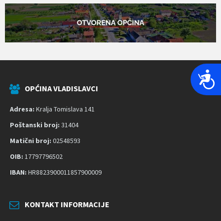
P
r
OPĆINA VLADISLAVCI
i
Adresa:
Kralja Tomislava 141
s
t
Poštanski broj:
31404
u
Matični broj:
02548593
p
OIB:
17797796502
a
č
IBAN:
HR8823900011857900009
n
o
KONTAKT INFORMACIJE
s