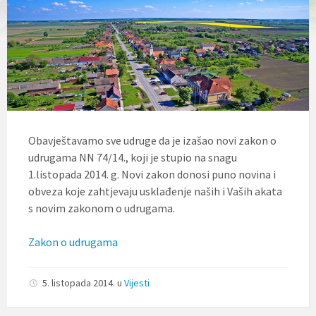
l
j
u
č
u
j
e
s
u
s
t
Obavještavamo sve udruge da je izašao novi zakon o
a
udrugama NN 74/14., koji je stupio na snagu
v
p
1.listopada 2014. g. Novi zakon donosi puno novina i
r
obveza koje zahtjevaju usklađenje naših i Vaših akata
i
s novim zakonom o udrugama.
s
t
u
Zakon o udrugama
p
a
č
5. listopada 2014.
u
Vijesti
n
o
s