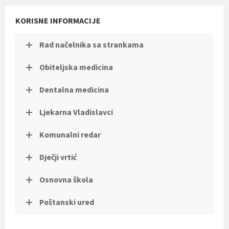
t
i
KORISNE INFORMACIJE
.
Rad načelnika sa strankama
Obiteljska medicina
Dentalna medicina
Ljekarna Vladislavci
Komunalni redar
Dječji vrtić
Osnovna škola
Poštanski ured