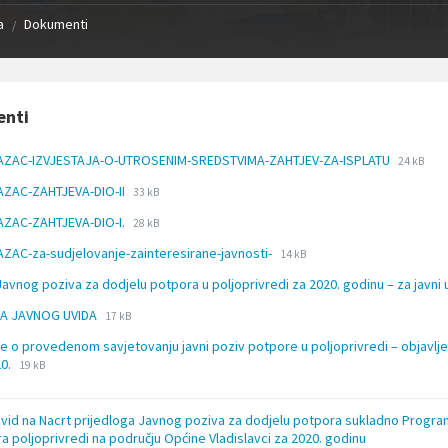
a
Dokumenti
/
nti
File
File
AZAC-IZVJESTAJA-O-UTROSENIM-SREDSTVIMA-ZAHTJEV-ZA-ISPLATU
24 kB
extensio
size:
File
File
AZAC-ZAHTJEVA-DIO-II
33 kB
docx
extension:
size:
File
File
AZAC-ZAHTJEVA-DIO-I.
docx
28 kB
extension:
size:
File
File
ZAC-za-sudjelovanje-zainteresirane-javnosti-
docx
14 kB
extension:
size:
Javnog poziva za dodjelu potpora u poljoprivredi za 2020. godinu – za javni
docx
File
File
A JAVNOG UVIDA
17 kB
extension:
size:
će o provedenom savjetovanju javni poziv potpore u poljoprivredi – objavlj
docx
File
File
20.
19 kB
extension:
size:
docx
uvid na Nacrt prijedloga Javnog poziva za dodjelu potpora sukladno Progr
a poljoprivredi na području Općine Vladislavci za 2020. godinu