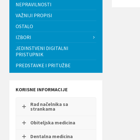
t
NEPRAVILNOSTI
i
.
VAŽNIJI PROPISI
P
OSTALO
r
i
IZBORI
t
i
JEDINSTVENI DIGITALNI
s
PRISTUPNIK
n
i
PREDSTAVKE I PRITUŽBE
t
e
C
o
n
KORISNE INFORMACIJE
t
r
Rad načelnika sa
o
strankama
l
-
F
Obiteljska medicina
1
1
Dentalna medicina
d