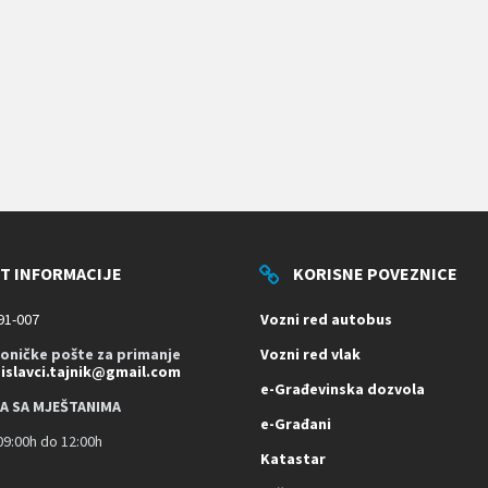
T INFORMACIJE
KORISNE POVEZNICE
91-007
Vozni red autobus
roničke pošte za primanje
Vozni red vlak
dislavci.tajnik@gmail.com
e-Građevinska dozvola
A SA MJEŠTANIMA
e-Građani
9:00h do 12:00h
Katastar