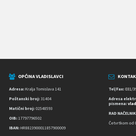
k
o
j
i
k
o
r
i
s
t
e
č
i
t
OPĆINA VLADISLAVCI
KONTAK
a
č
z
Adresa:
Kralja Tomislava 141
Tel/Fax:
031/3
a
s
Poštanski broj:
31404
Adresa elekt
pismena:
vla
l
Matični broj:
02548593
o
RAD NAČELNIK
n
OIB:
17797796502
a
Četvrtkom od 0
;
IBAN:
HR8823900011857900009
P