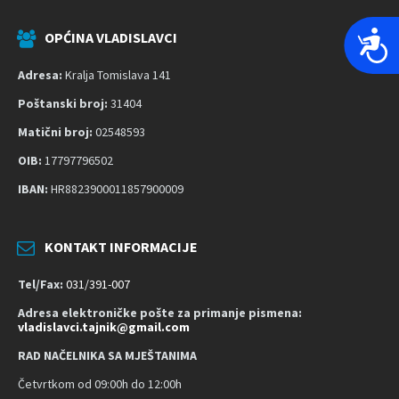
P
OPĆINA VLADISLAVCI
r
Adresa:
Kralja Tomislava 141
i
s
Poštanski broj:
31404
t
Matični broj:
02548593
u
OIB:
17797796502
p
IBAN:
HR8823900011857900009
a
č
n
KONTAKT INFORMACIJE
o
s
Tel/Fax:
031/391-007
t
Adresa elektroničke pošte za primanje pismena:
vladislavci.tajnik@gmail.com
RAD NAČELNIKA SA MJEŠTANIMA
Četvrtkom od 09:00h do 12:00h