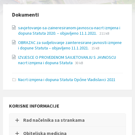
l
j
u
Dokumenti
č
u
savjetovanje-sa-zaineresiranom-javnoscu-nacrt izmjena i
j
File
File
dopuna Statuta 2020. – objavljeno 11.1.2021.
211 kB
e
extension:
size:
s
OBRAZAC za sudjelovanje zainteresirane javnosti izmjene
doc
u
File
File
i dopune Statuta – objavljeno 11.1.2021.
15 kB
s
extension:
size:
t
IZVJESCE O PROVEDENOM SAVJETOVANJU S JAVNOSCU
docx
File
File
a
nacrt izmjena i dopuna Statuta
30 kB
extension:
size:
v
docx
p
r
Nacrt izmjena i dopuna Statuta Općine Vladislavci 2021
i
s
t
u
KORISNE INFORMACIJE
p
a
č
Rad načelnika sa strankama
n
o
s
Obiteljska medicina