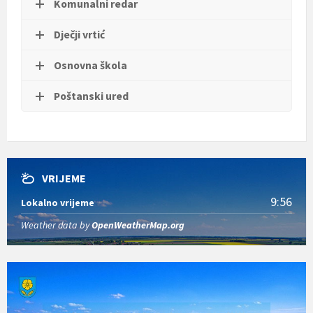
Komunalni redar
t
i
.
Dječji vrtić
Osnovna škola
Poštanski ured
VRIJEME
9:56
Lokalno vrijeme
Weather data by
OpenWeatherMap.org