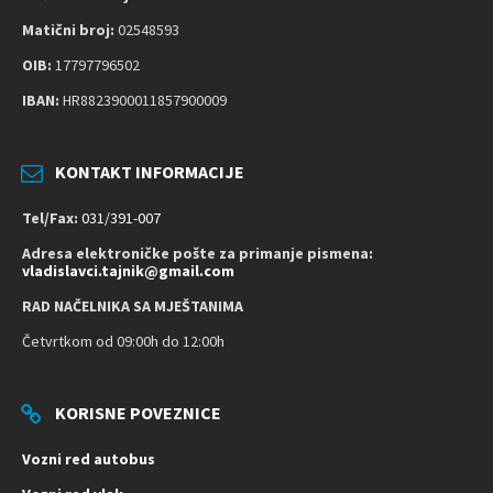
s
Matični broj:
02548593
t
OIB:
17797796502
u
p
IBAN:
HR8823900011857900009
a
č
KONTAKT INFORMACIJE
n
o
Tel/Fax:
031/391-007
s
Adresa elektroničke pošte za primanje pismena:
t
vladislavci.tajnik@gmail.com
RAD NAČELNIKA SA MJEŠTANIMA
Četvrtkom od 09:00h do 12:00h
KORISNE POVEZNICE
Vozni red autobus