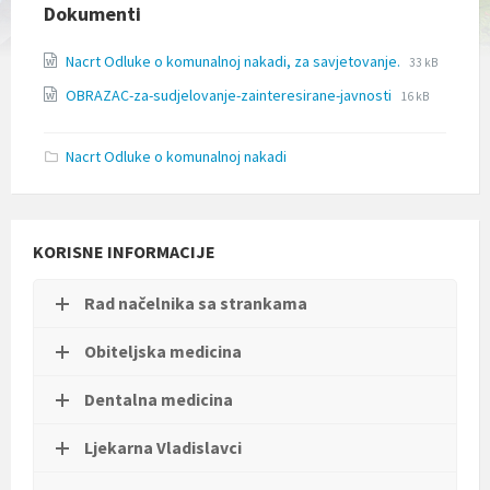
l
Dokumenti
j
u
File
File
Nacrt Odluke o komunalnoj nakadi, za savjetovanje.
33 kB
č
extension:
size:
u
File
File
OBRAZAC-za-sudjelovanje-zainteresirane-javnosti
16 kB
docx
j
extension:
size:
e
docx
s
Nacrt Odluke o komunalnoj nakadi
u
s
t
a
v
KORISNE INFORMACIJE
p
r
Rad načelnika sa strankama
i
s
t
Obiteljska medicina
u
p
Dentalna medicina
a
č
n
Ljekarna Vladislavci
o
s