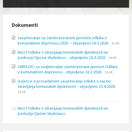
l
j
u
č
u
Dokumenti
j
e
savjetovanje sa zainteresiranom javnošću odluka o
s
File
File
komunalnom doprinosu 2020. – objavljeno 16.3.2020.
41 kB
u
extension:
size:
s
Nacrt Odluke o obavljanju komunalnih djelatnosti na
doc
t
File
File
podrucju Opcine Vladislavci – objavljeno 16.3.2020.
24 kB
a
extension:
size:
v
OBRAZAC za sudjelovanje zainteresirane javnosti Odluka
docx
File
File
p
o komunalnom doprinosu – objavljeno 16.3.2020.
16 kB
extension:
size:
r
Izvjesce o provedenom savjetovanju odluka o nacinu
docx
i
File
File
obavljanja komunalnih djelatnosti – objavljeno 23.4.2020.
s
extensio
size:
19 kB
t
docx
u
p
Nacrt Odluke o obavljanju komunalnih djelatnosti na
a
području Općine Vladislavci
č
n
o
s