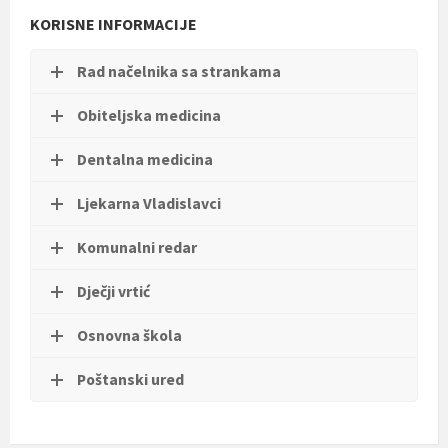
t
KORISNE INFORMACIJE
i
.
Rad načelnika sa strankama
Obiteljska medicina
Dentalna medicina
Ljekarna Vladislavci
Komunalni redar
Dječji vrtić
Osnovna škola
Poštanski ured