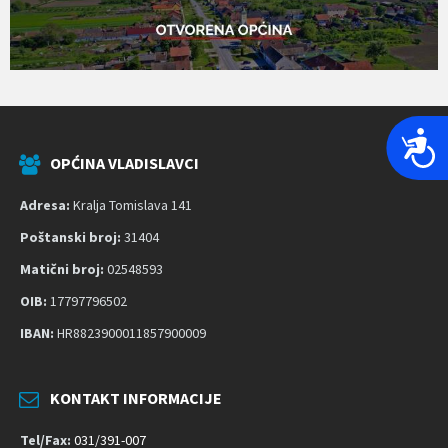
P
r
OPĆINA VLADISLAVCI
i
Adresa:
Kralja Tomislava 141
s
t
Poštanski broj:
31404
u
Matični broj:
02548593
p
OIB:
17797796502
a
IBAN:
HR8823900011857900009
č
n
o
KONTAKT INFORMACIJE
s
t
Tel/Fax:
031/391-007