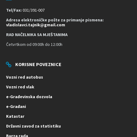
t
Tel/Fax:
031/391-007
Adresa elektroničke pošte za primanje pismena:
vladislavci.tajnik@gmail.com
RAD NAČELNIKA SA MJEŠTANIMA
Četvrtkom od 09:00h do 12:00h
KORISNE POVEZNICE
Vozni red autobus
Vozni red vlak
e-Građevinska dozvola
e-Građani
Katastar
Državni zavod za statistiku
Burza rada