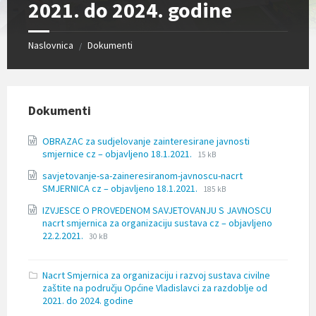
2021. do 2024. godine
l
j
u
č
Naslovnica
Dokumenti
/
u
j
e
s
u
Dokumenti
s
t
OBRAZAC za sudjelovanje zainteresirane javnosti
a
File
File
smjernice cz – objavljeno 18.1.2021.
15 kB
v
extension:
size:
p
savjetovanje-sa-zaineresiranom-javnoscu-nacrt
docx
r
File
File
SMJERNICA cz – objavljeno 18.1.2021.
185 kB
i
extension:
size:
s
IZVJESCE O PROVEDENOM SAVJETOVANJU S JAVNOSCU
doc
t
nacrt smjernica za organizaciju sustava cz – objavljeno
File
File
u
22.2.2021.
30 kB
extension:
size:
p
docx
a
č
Nacrt Smjernica za organizaciju i razvoj sustava civilne
n
zaštite na području Općine Vladislavci za razdoblje od
o
2021. do 2024. godine
s