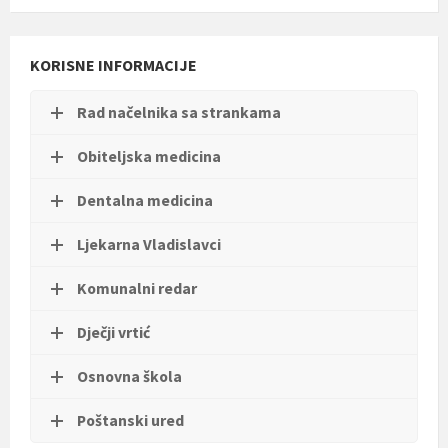
t
i
.
KORISNE INFORMACIJE
Rad načelnika sa strankama
Obiteljska medicina
Dentalna medicina
Ljekarna Vladislavci
Komunalni redar
Dječji vrtić
Osnovna škola
Poštanski ured