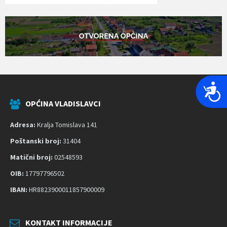
P
r
OPĆINA VLADISLAVCI
i
s
Adresa:
Kralja Tomislava 141
t
Poštanski broj:
31404
u
Matični broj:
02548593
p
OIB:
17797796502
a
č
IBAN:
HR8823900011857900009
n
o
KONTAKT INFORMACIJE
s