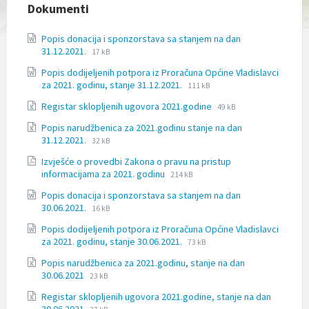
l
Dokumenti
j
u
Popis donacija i sponzorstava sa stanjem na dan
č
File
File
31.12.2021.
17 kB
u
extension:
size:
j
Popis dodijeljenih potpora iz Proračuna Općine Vladislavci
docx
e
File
File
za 2021. godinu, stanje 31.12.2021.
111 kB
s
extension:
size:
File
File
u
Registar sklopljenih ugovora 2021.godine
docx
49 kB
extension:
size:
s
Popis narudžbenica za 2021.godinu stanje na dan
xlsx
t
File
File
31.12.2021.
32 kB
a
extension:
size:
v
Izvješće o provedbi Zakona o pravu na pristup
xlsx
p
File
File
informacijama za 2021. godinu
214 kB
r
extension:
size:
i
Popis donacija i sponzorstava sa stanjem na dan
pdf
s
File
File
30.06.2021.
16 kB
t
extension:
size:
Popis dodijeljenih potpora iz Proračuna Općine Vladislavci
u
docx
File
File
za 2021. godinu, stanje 30.06.2021.
p
73 kB
extension:
size:
a
Popis narudžbenica za 2021.godinu, stanje na dan
docx
č
File
File
30.06.2021
23 kB
n
extension:
size:
o
Registar sklopljenih ugovora 2021.godine, stanje na dan
xlsx
s
File
File