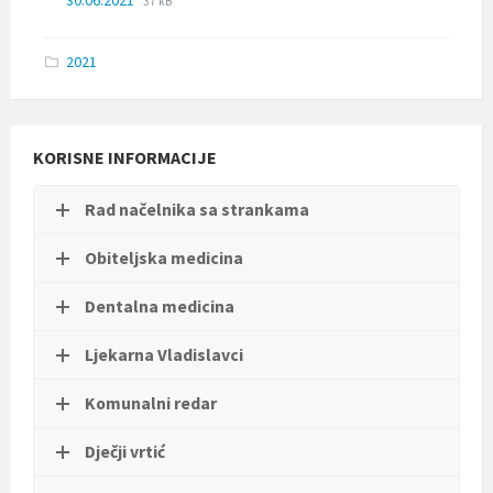
30.06.2021
37 kB
t
extension:
size:
i
xlsx
.
2021
KORISNE INFORMACIJE
Rad načelnika sa strankama
Obiteljska medicina
Dentalna medicina
Ljekarna Vladislavci
Komunalni redar
Dječji vrtić