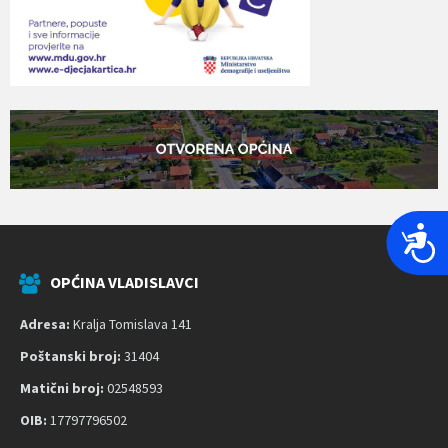
P
r
i
OPĆINA VLADISLAVCI
s
Adresa:
Kralja Tomislava 141
t
u
Poštanski broj:
31404
p
Matični broj:
02548593
a
OIB:
17797796502
č