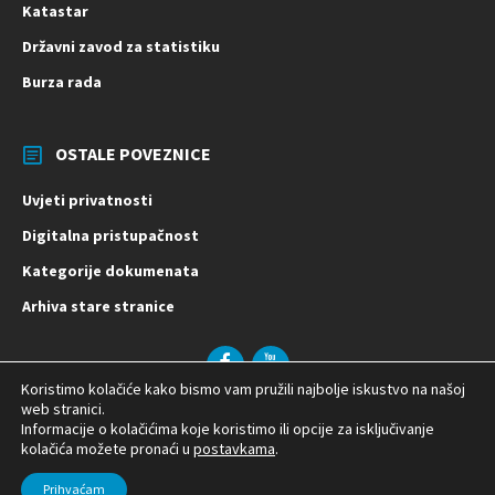
Katastar
Državni zavod za statistiku
Burza rada
OSTALE POVEZNICE
Uvjeti privatnosti
Digitalna pristupačnost
Kategorije dokumenata
Arhiva stare stranice
Facebook
YouTube
Koristimo kolačiće kako bismo vam pružili najbolje iskustvo na našoj
© 2026 Općina Vladislavci | Izrada:
web stranici.
Informacije o kolačićima koje koristimo ili opcije za isključivanje
kolačića možete pronaći u
postavkama
.
Prihvaćam