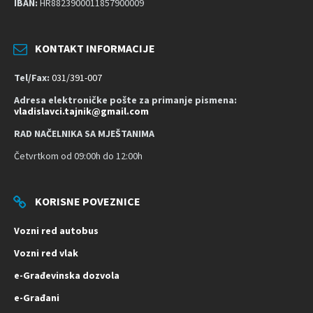
IBAN:
HR8823900011857900009
n
o
s
KONTAKT INFORMACIJE
t
Tel/Fax:
031/391-007
Adresa elektroničke pošte za primanje pismena:
vladislavci.tajnik@gmail.com
RAD NAČELNIKA SA MJEŠTANIMA
Četvrtkom od 09:00h do 12:00h
KORISNE POVEZNICE
Vozni red autobus
Vozni red vlak
e-Građevinska dozvola
e-Građani